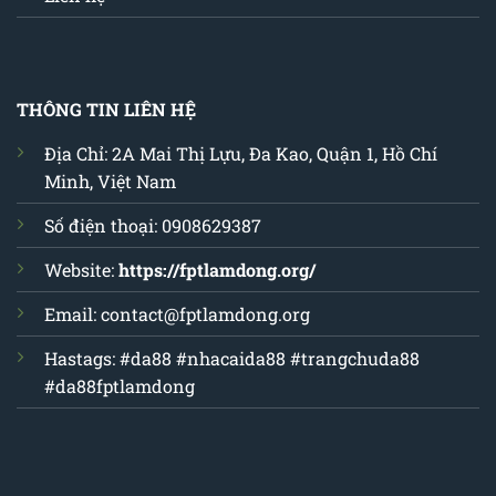
THÔNG TIN LIÊN HỆ
Địa Chỉ: 2A Mai Thị Lựu, Đa Kao, Quận 1, Hồ Chí
Minh, Việt Nam
Số điện thoại: 0908629387
Website:
https://fptlamdong.org/
Email:
contact@fptlamdong.org
Hastags: #da88 #nhacaida88 #trangchuda88
#da88fptlamdong