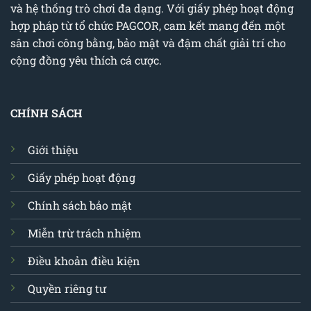
và hệ thống trò chơi đa dạng. Với giấy phép hoạt động
hợp pháp từ tổ chức PAGCOR, cam kết mang đến một
sân chơi công bằng, bảo mật và đậm chất giải trí cho
cộng đồng yêu thích cá cược.
CHÍNH SÁCH
Giới thiệu
Giấy phép hoạt động
Chính sách bảo mật
Miễn trừ trách nhiệm
Điều khoản điều kiện
Quyền riêng tư