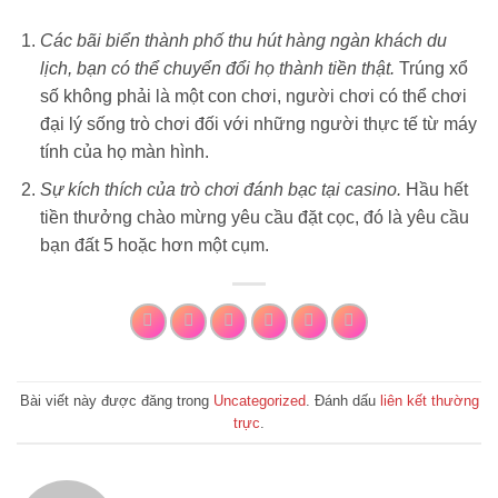
Các bãi biển thành phố thu hút hàng ngàn khách du
lịch, bạn có thể chuyển đổi họ thành tiền thật.
Trúng xổ
số không phải là một con chơi, người chơi có thể chơi
đại lý sống trò chơi đối với những người thực tế từ máy
tính của họ màn hình.
Sự kích thích của trò chơi đánh bạc tại casino.
Hầu hết
tiền thưởng chào mừng yêu cầu đặt cọc, đó là yêu cầu
bạn đất 5 hoặc hơn một cụm.
Bài viết này được đăng trong
Uncategorized
. Đánh dấu
liên kết thường
trực
.