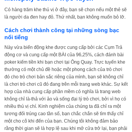
Có hàng trăm khe thú vị ở đây, bạn sẽ chọn nếu một thẻ sẽ
là người da đen hay đỏ. Thứ nhất, bạn không muốn bỏ lỡ.
Cách chơi thành công tại những sòng bạc
nổi tiếng
Này vừa biến động khe được cung cấp bởi các Cụm Trả
động cơ và cung cấp một BÀI của 96,25%, cách đánh bài
poker kiếm tiền khi bạn chơi tại Ông Quay. Trực tuyến khe
thường có một chủ đề hoặc một phong cách của trò chơi
đó cho trò chơi bản sắc riêng của mình, bạn sẽ không chỉ
là chơi trò chơi cũ đó đang trên mỗi trang web khác. Sự kết
hợp của nhà cung cấp phần mềm có nghĩa là trang web
không chỉ là-thả với ảo và sống đại lý trò chơi, bởi vì họ có
nhiều thú vị chí. Kinh nghiệm của chúng ta đã chỉ ra một
tương đối trúng cao tần số, bạn chắc chắn sẽ tìm thấy chỉ
một cho cô khi đến của bạn. Chúng tôi không đảm bảo
rằng thời gian sẽ là hợp lệ sau khi mở cửa trở lại, bạn phải