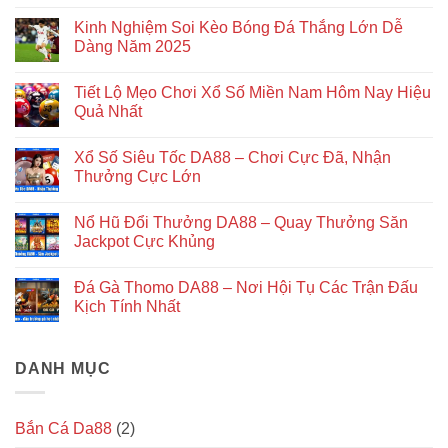
Cho
–
68
Không
Newbie
Sảnh
Game
có
Kinh Nghiệm Soi Kèo Bóng Đá Thắng Lớn Dễ
Cá
Bài
bình
Cược
Cổng
luận
Dàng Năm 2025
Hấp
Game
ở
Dẫn
Giải
Game
Không
Nhất
Trí
Nổ
có
Tiết Lộ Mẹo Chơi Xổ Số Miền Nam Hôm Nay Hiệu
Da88
Săn
Hũ
bình
Thưởng
Rút
luận
Quả Nhất
Hấp
Tiền
ở
Dẫn
Mặt
Kinh
Không
2025
Da88
Nghiệm
có
Xổ Số Siêu Tốc DA88 – Chơi Cực Đã, Nhận
Cơ
Soi
bình
Hội
Kèo
luận
Thưởng Cực Lớn
Trở
Bóng
ở
Thành
Đá
Tiết
Không
Triệu
Thắng
Lộ
có
Nổ Hũ Đổi Thưởng DA88 – Quay Thưởng Săn
Phú
Lớn
Mẹo
bình
Dễ
Chơi
luận
Jackpot Cực Khủng
Dàng
Xổ
ở
Năm
Số
Xổ
Không
2025
Miền
Số
có
Đá Gà Thomo DA88 – Nơi Hội Tụ Các Trận Đấu
Nam
Siêu
bình
Hôm
Tốc
luận
Kịch Tính Nhất
Nay
DA88
ở
Hiệu
–
Nổ
Không
Quả
Chơi
Hũ
có
Nhất
Cực
Đổi
bình
Đã,
Thưởng
DANH MỤC
luận
Nhận
DA88
ở
Thưởng
–
Đá
Cực
Quay
Gà
Lớn
Thưởng
Thomo
Bắn Cá Da88
(2)
Săn
DA88
Jackpot
–