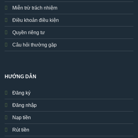
Miễn trừ trách nhiệm
Điều khoản điều kiện
Quyền riêng tư
Câu hỏi thường gặp
HƯỚNG DẪN
Đăng ký
Đăng nhập
Nạp tiền
Rút tiền