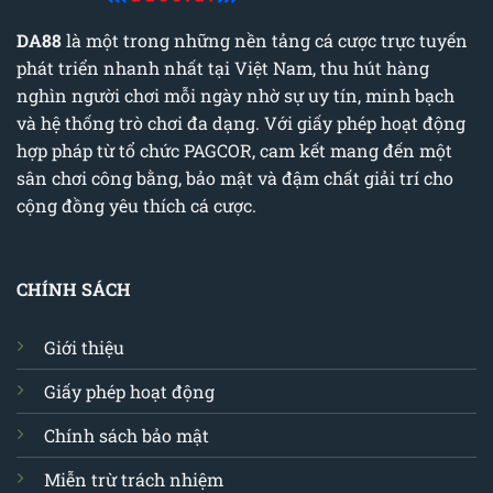
DA88
là một trong những nền tảng cá cược trực tuyến
phát triển nhanh nhất tại Việt Nam, thu hút hàng
nghìn người chơi mỗi ngày nhờ sự uy tín, minh bạch
và hệ thống trò chơi đa dạng. Với giấy phép hoạt động
hợp pháp từ tổ chức PAGCOR, cam kết mang đến một
sân chơi công bằng, bảo mật và đậm chất giải trí cho
cộng đồng yêu thích cá cược.
CHÍNH SÁCH
Giới thiệu
Giấy phép hoạt động
Chính sách bảo mật
Miễn trừ trách nhiệm