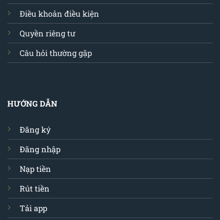
Điều khoản điều kiện
Quyền riêng tư
Câu hỏi thường gặp
HƯỚNG DẪN
Đăng ký
Đăng nhập
Nạp tiền
Rút tiền
Tải app