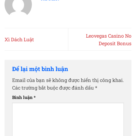
Leovegas Casino No
Xì Dách Luật
Deposit Bonus
Để lại một bình luận
Email của bạn sẽ không được hiển thị công khai.
Các trường bắt buộc được đánh dấu
*
Bình luận
*