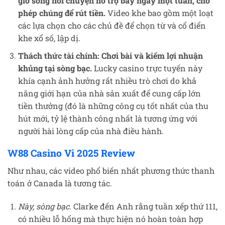
giờ sống nói chuyện hỗ trợ bảy ngày một tuần, cho
phép chúng để rút tiền.
Video khe bao gồm một loạt
các lựa chọn cho các chủ đề để chọn từ và cổ điển
khe xổ số, lập dị.
Thách thức tài chính: Chơi bài và kiếm lợi nhuận
khủng tại sòng bạc.
Lucky casino trực tuyến này
khía cạnh ảnh hưởng rất nhiều trò chơi do khả
năng giới hạn của nhà sản xuất để cung cấp lớn
tiền thưởng (đó là những công cụ tốt nhất của thu
hút mới, tỷ lệ thành công nhất là tương ứng với
người hài lòng cấp của nhà điều hành.
W88 Casino Vi 2025 Review
Như nhau, các video phổ biến nhất phương thức thanh
toán ở Canada là tương tác.
Này, sòng bạc.
Clarke đến Anh rằng tuần xếp thứ 111,
có nhiều lỗ hổng mà thực hiện nó hoàn toàn hợp