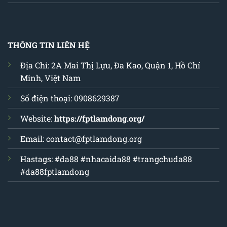
THÔNG TIN LIÊN HỆ
Địa Chỉ: 2A Mai Thị Lựu, Đa Kao, Quận 1, Hồ Chí
Minh, Việt Nam
Số điện thoại: 0908629387
Website:
https://fptlamdong.org/
Email:
contact@fptlamdong.org
Hastags: #da88 #nhacaida88 #trangchuda88
#da88fptlamdong