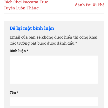
Cách Chơi Baccarat Trực
đánh Bài Xì Phé
Tuyến Luôn Thắng
Để lại một bình luận
Email của bạn sẽ không được hiển thị công khai.
Các trường bắt buộc được đánh dấu
*
Bình luận
*
Tên
*