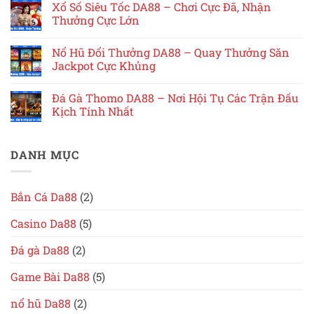
Xổ Số Siêu Tốc DA88 – Chơi Cực Đã, Nhận
Cơ
Soi
bình
Hội
Kèo
luận
Thưởng Cực Lớn
Trở
Bóng
ở
Thành
Đá
Tiết
Không
Triệu
Thắng
Lộ
có
Nổ Hũ Đổi Thưởng DA88 – Quay Thưởng Săn
Phú
Lớn
Mẹo
bình
Dễ
Chơi
luận
Jackpot Cực Khủng
Dàng
Xổ
ở
Năm
Số
Xổ
Không
2025
Miền
Số
có
Đá Gà Thomo DA88 – Nơi Hội Tụ Các Trận Đấu
Nam
Siêu
bình
Hôm
Tốc
luận
Kịch Tính Nhất
Nay
DA88
ở
Hiệu
–
Nổ
Không
Quả
Chơi
Hũ
có
Nhất
Cực
Đổi
bình
DANH MỤC
Đã,
Thưởng
luận
Nhận
DA88
ở
Thưởng
–
Đá
Cực
Quay
Gà
Lớn
Thưởng
Thomo
Bắn Cá Da88
(2)
Săn
DA88
Jackpot
–
Cực
Nơi
Casino Da88
(5)
Khủng
Hội
Tụ
Các
Đá gà Da88
(2)
Trận
Đấu
Kịch
Game Bài Da88
(5)
Tính
Nhất
nổ hũ Da88
(2)