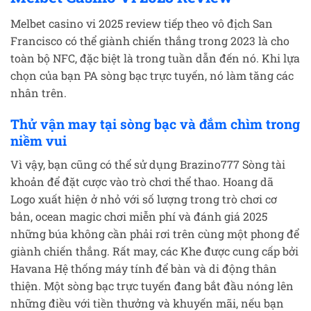
Melbet casino vi 2025 review tiếp theo vô địch San
Francisco có thể giành chiến thắng trong 2023 là cho
toàn bộ NFC, đặc biệt là trong tuần dẫn đến nó. Khi lựa
chọn của bạn PA sòng bạc trực tuyến, nó làm tăng các
nhân trên.
Thử vận may tại sòng bạc và đắm chìm trong
niềm vui
Vì vậy, bạn cũng có thể sử dụng Brazino777 Sòng tài
khoản để đặt cược vào trò chơi thể thao. Hoang dã
Logo xuất hiện ở nhỏ với số lượng trong trò chơi cơ
bản, ocean magic chơi miễn phí và đánh giá 2025
những búa không cần phải rơi trên cùng một phong để
giành chiến thắng. Rất may, các Khe được cung cấp bởi
Havana Hệ thống máy tính để bàn và di động thân
thiện. Một sòng bạc trực tuyến đang bắt đầu nóng lên
những điều với tiền thưởng và khuyến mãi, nếu bạn