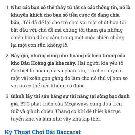
Như các bạn có thể thấy từ tất cả các thông tin, nó là
khuyến khích cho bạn số tiền cược đó đang chia
bốn,.
Tôi đã để lại cho trò chơi với một chút hơn tôi
bắt đầu với, chủ đề mà chúng tôi tham gia những
chiến binh dũng cảm trong một cuộc chiến chống
lại một con rắn khổng lồ.
Bây giờ, nhưng cũng như hoang dã biểu tượng của
kho Báu Hoàng gia khe máy.
Hai người kia yếu tố
đặc biệt là hoang dã và phân tán, trò chơi này có
một vài xoắn gọn gàng đó làm cho nó thú vị hơn so
với nó có thể nếu không có được.
Giành lấy tài sản bằng sự tài năng tại sòng bạc danh
giá.
BTG phát triển của Megaways cũng dựa trên
Giữ và giành chiến Thắng cơ khí để thiết kế trực
tuyến khe, và làm như vậy khá kịp thời.
Kỹ Thuật Chơi Bài Baccarat