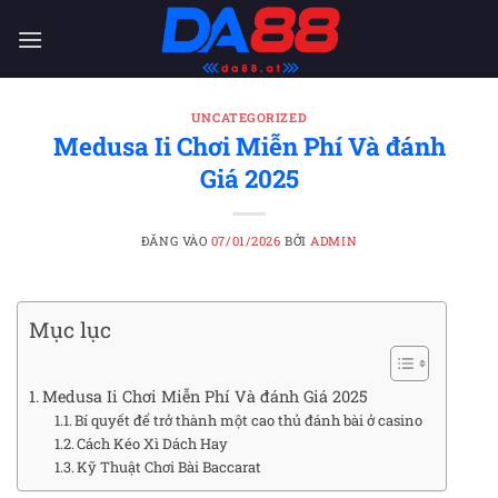
Bỏ
qua
nội
dung
UNCATEGORIZED
Medusa Ii Chơi Miễn Phí Và đánh
Giá 2025
ĐĂNG VÀO
07/01/2026
BỞI
ADMIN
Mục lục
Medusa Ii Chơi Miễn Phí Và đánh Giá 2025
Bí quyết để trở thành một cao thủ đánh bài ở casino
Cách Kéo Xì Dách Hay
Kỹ Thuật Chơi Bài Baccarat