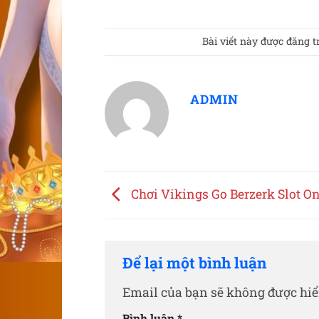
Bài viết này được đăng 
ADMIN
Chơi Vikings Go Berzerk Slot O
Để lại một bình luận
Email của bạn sẽ không được hiển
Bình luận
*