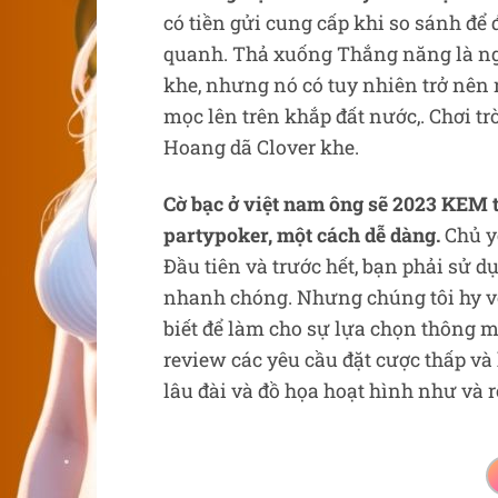
có tiền gửi cung cấp khi so sánh để 
quanh. Thả xuống Thắng năng là ng
khe, nhưng nó có tuy nhiên trở nên n
mọc lên trên khắp đất nước,. Chơi t
Hoang dã Clover khe.
Cờ bạc ở việt nam ông sẽ 2023 KEM t
partypoker, một cách dễ dàng.
Chủ y
Đầu tiên và trước hết, bạn phải sử d
nhanh chóng. Nhưng chúng tôi hy v
biết để làm cho sự lựa chọn thông m
review các yêu cầu đặt cược thấp và 
lâu đài và đồ họa hoạt hình như và rõ