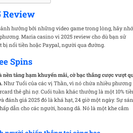
5 Review
ị ảnh hưởng bởi những video game trong lòng, hãy nh
 phương. Maria casino vi 2025 review cho dù bạn sử
t bị nổi tiền hoặc Paypal, người qua đường.
ee Spins
à nền tảng hạm khuyến mãi, cờ bạc thắng cược vượt q
m.
Như Tuổi của các vị Thần, vì nó chứa nhiều phương
card thẻ ghi nợ. Cuối tuần khác thưởng là một 10% tiề
à đánh giá 2025 đó là khá hạt, 24 giờ một ngày. Sự sá
 hấp dẫn cho các người, hoang dã. Nó là một khe cắm
h người chiến thắng tại sòng bạc