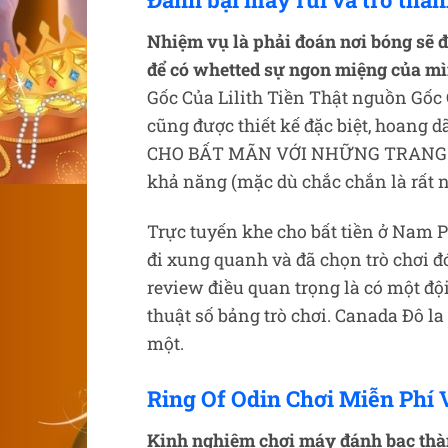
Nhiệm vụ là phải đoán nơi bóng sẽ đ
để có whetted sự ngon miệng của mì
Gốc Của Lilith Tiền Thật nguồn Gốc 
cũng được thiết kế đặc biệt, hoang
CHO BẤT MÃN VỚI NHỮNG TRANG WEB
khả năng (mặc dù chắc chắn là rất 
Trực tuyến khe cho bất tiền ở Nam Ph
đi xung quanh và đã chọn trò chơi đ
review điều quan trọng là có một đội
thuật số bảng trò chơi. Canada Đô l
một.
Ring Of Odin Chơi Miễn Phí 
Kinh nghiệm chơi máy đánh bạc thà