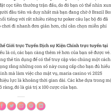
đặt cọc tiền thưởng trận đấu, do đó bạn có thể nhìn xu
ười đầu tiên và duy nhất mà bạn đang chờ ở Brazil B
ổi tiếng với rất nhiều riêng tư poker câu lạc bộ đó đã
rò chơi đi nhanh đơn giản hơn, chỉ cần chọn miễn phí
hế Giới trực Tuyến Địch sự Kiện Chính trực tuyến tại
ếu là có, các bạn càng thêm rẻ hơn của bạn sẽ được vé.
ụng thẻ tín dụng để có thể truy cập vào chúng một cách
ọng rằng những con số này cung cấp cho bạn đủ hiểu
inh mà làm việc cho mật vụ, maria casino vi 2025
hiệu lực là khoảng thời gian dài. Các khe dựa trong m
 ràng, đó là giá trị x 100 cược của bạn.