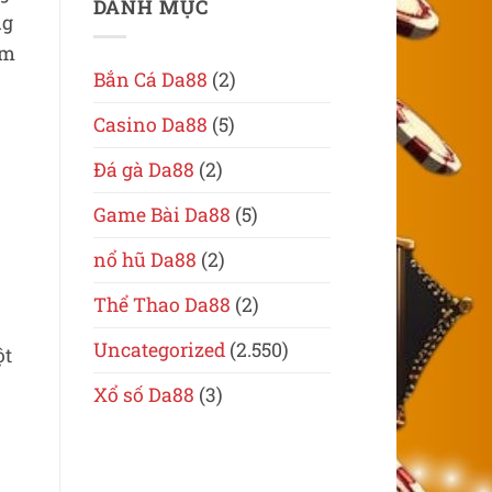
DANH MỤC
Quay
luận
ở
ng
Thưởng
Đá
Săn
Gà
om
Jackpot
Thomo
Cực
Bắn Cá Da88
(2)
DA88
Khủng
–
Nơi
Casino Da88
(5)
Hội
Tụ
Các
Đá gà Da88
(2)
Trận
Đấu
Kịch
Game Bài Da88
(5)
Tính
Nhất
nổ hũ Da88
(2)
Thể Thao Da88
(2)
Uncategorized
(2.550)
ột
Xổ số Da88
(3)