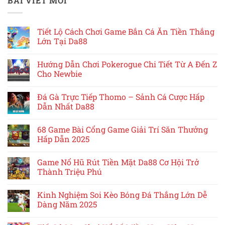
BÀI VIẾT MỚI
Tiết Lộ Cách Chơi Game Bắn Cá Ăn Tiền Thắng
Lớn Tại Da88
Không
có
Hướng Dẫn Chơi Pokerogue Chi Tiết Từ A Đến Z
bình
luận
Cho Newbie
ở
Tiết
Không
Lộ
có
Đá Gà Trực Tiếp Thomo – Sảnh Cá Cược Hấp
Cách
bình
Chơi
luận
Dẫn Nhất Da88
Game
ở
Bắn
Hướng
Không
Cá
Dẫn
có
68 Game Bài Cổng Game Giải Trí Săn Thưởng
Ăn
Chơi
bình
Tiền
Pokerogue
luận
Hấp Dẫn 2025
Thắng
Chi
ở
Lớn
Tiết
Đá
Không
Tại
Từ
Gà
có
Game Nổ Hũ Rút Tiền Mặt Da88 Cơ Hội Trở
Da88
A
Trực
bình
Đến
Tiếp
luận
Thành Triệu Phú
Z
Thomo
ở
Cho
–
68
Không
Newbie
Sảnh
Game
có
Kinh Nghiệm Soi Kèo Bóng Đá Thắng Lớn Dễ
Cá
Bài
bình
Cược
Cổng
luận
Dàng Năm 2025
Hấp
Game
ở
Dẫn
Giải
Game
Không
Nhất
Trí
Nổ
có