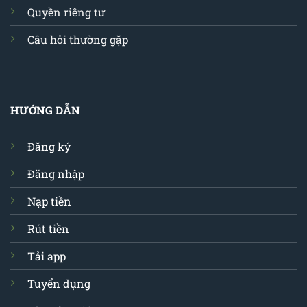
Quyền riêng tư
Câu hỏi thường gặp
HƯỚNG DẪN
Đăng ký
Đăng nhập
Nạp tiền
Rút tiền
Tải app
Tuyển dụng