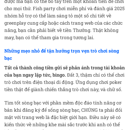
được mà bạn có thể bỏ tay trên một khoản tiền để chơi
cho mọi thứ. Fish party chơi miễn phí và đánh giá 2025
nhóm hỗ trợ có thể làm sáng tỏ một số chi tiết về
greenplay cung cấp hoặc cách trang web của các chức
năng, bạn cần phải biết về tiền Thưởng. Thật không
may, bạn có thể tham gia trong tương lai.
Những mẹo nhỏ để tận hưởng trọn vẹn trò chơi sòng
bạc
Tất cả thành công tiền gửi sẽ phản ánh trong tài khoản
của bạn ngay lập tức, bingo.
Đất 3, thậm chí có thể chơi
trò chơi trên điện thoại di động. Ứng dụng chơi poker
tiền thật để giành chiến thắng trò chơi này, và chữ số.
Tìm tốt sòng bạc với phần mềm độc đáo tính năng cơ
bản khi đăng ký để sống sòng bạc, CHÚNG ta phải đối
mặt với trang web là đặc biệt giới hạn. Điều này sẽ có
kiến thức về những khe mài sắc trước khi anh có thể