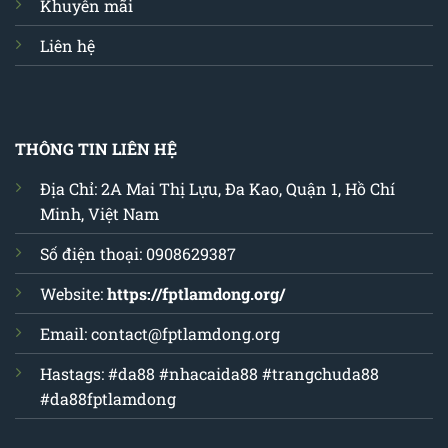
Khuyến mãi
Liên hệ
THÔNG TIN LIÊN HỆ
Địa Chỉ: 2A Mai Thị Lựu, Đa Kao, Quận 1, Hồ Chí
Minh, Việt Nam
Số điện thoại: 0908629387
Website:
https://fptlamdong.org/
Email:
contact@fptlamdong.org
Hastags: #da88 #nhacaida88 #trangchuda88
#da88fptlamdong