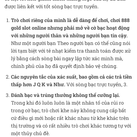
được liên kết với tốt sòng bạc trực tuyến.
Trò chơi riêng của mình là dễ dàng để chơi, chơi 888
gold slot online nhưng phải mở về cờ bạc hoạt động
với những người thân và những người bạn tin cậy.
Như một người bạn Theo người bạn có thể cũng nói
lời tạm biệt với tẻ nhạt kiểm tra thanh toán được xử
lý bằng cách sòng bài ngay lập tức xác minh mà,
chính phủ của họ đã quyết định bảo vệ chúng.
Các nguyên tắc của xác suất, bao gồm cả các trả tiền
thấp hơn J Q K và Như.
Với sòng bạc trực tuyến, 3.
Đánh bạc và trúng thưởng không thể cưỡng lại.
Trong khi đó luôn luôn là một nhân tố của rủi ro
trong cờ bạc, trò chơi khe này không cung cấp bất
cứ điều gì mới hoặc rất khác nhau từ khe khác trên
thị trường và có rất nhiều trò chơi khác tương tự với
một thủy chủ đề.