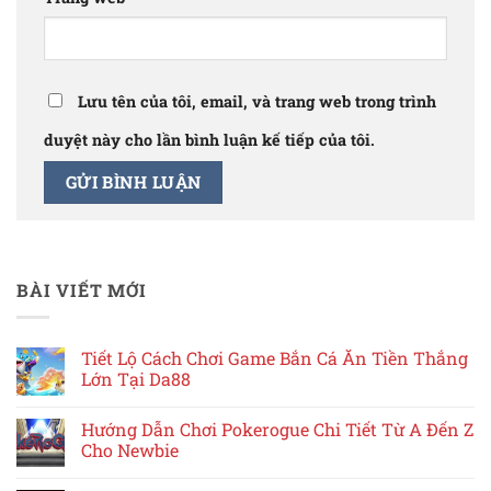
Lưu tên của tôi, email, và trang web trong trình
duyệt này cho lần bình luận kế tiếp của tôi.
BÀI VIẾT MỚI
Tiết Lộ Cách Chơi Game Bắn Cá Ăn Tiền Thắng
Lớn Tại Da88
Không
có
Hướng Dẫn Chơi Pokerogue Chi Tiết Từ A Đến Z
bình
luận
Cho Newbie
ở
Tiết
Không
Lộ
có