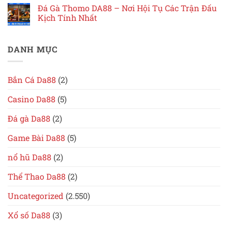
2025
Miền
Số
có
Đá Gà Thomo DA88 – Nơi Hội Tụ Các Trận Đấu
Nam
Siêu
bình
Hôm
Tốc
luận
Kịch Tính Nhất
Nay
DA88
ở
Hiệu
–
Nổ
Không
Quả
Chơi
Hũ
có
Nhất
Cực
Đổi
bình
DANH MỤC
Đã,
Thưởng
luận
Nhận
DA88
ở
Thưởng
–
Đá
Cực
Quay
Gà
Lớn
Thưởng
Thomo
Bắn Cá Da88
(2)
Săn
DA88
Jackpot
–
Cực
Nơi
Casino Da88
(5)
Khủng
Hội
Tụ
Các
Đá gà Da88
(2)
Trận
Đấu
Kịch
Game Bài Da88
(5)
Tính
Nhất
nổ hũ Da88
(2)
Thể Thao Da88
(2)
Uncategorized
(2.550)
Xổ số Da88
(3)