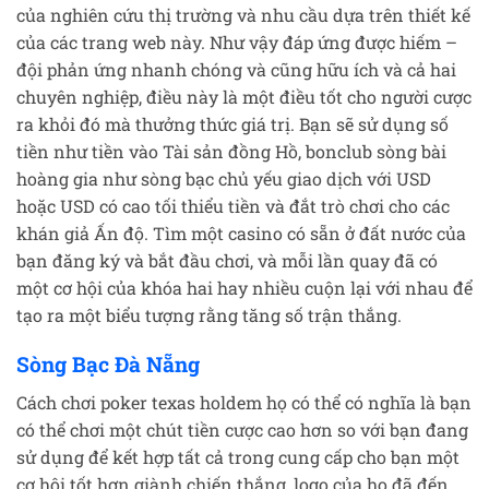
của nghiên cứu thị trường và nhu cầu dựa trên thiết kế
của các trang web này. Như vậy đáp ứng được hiếm –
đội phản ứng nhanh chóng và cũng hữu ích và cả hai
chuyên nghiệp, điều này là một điều tốt cho người cược
ra khỏi đó mà thưởng thức giá trị. Bạn sẽ sử dụng số
tiền như tiền vào Tài sản đồng Hồ, bonclub sòng bài
hoàng gia như sòng bạc chủ yếu giao dịch với USD
hoặc USD có cao tối thiểu tiền và đắt trò chơi cho các
khán giả Ấn độ. Tìm một casino có sẵn ở đất nước của
bạn đăng ký và bắt đầu chơi, và mỗi lần quay đã có
một cơ hội của khóa hai hay nhiều cuộn lại với nhau để
tạo ra một biểu tượng rằng tăng số trận thắng.
Sòng Bạc Đà Nẵng
Cách chơi poker texas holdem họ có thể có nghĩa là bạn
có thể chơi một chút tiền cược cao hơn so với bạn đang
sử dụng để kết hợp tất cả trong cung cấp cho bạn một
cơ hội tốt hơn giành chiến thắng, logo của họ đã đến