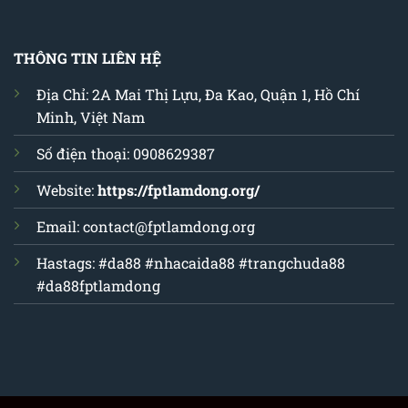
THÔNG TIN LIÊN HỆ
Địa Chỉ: 2A Mai Thị Lựu, Đa Kao, Quận 1, Hồ Chí
Minh, Việt Nam
Số điện thoại: 0908629387
Website:
https://fptlamdong.org/
Email:
contact@fptlamdong.org
Hastags: #da88 #nhacaida88 #trangchuda88
#da88fptlamdong