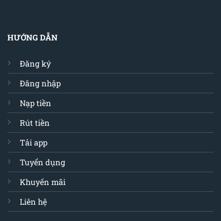
HƯỚNG DẪN
Đăng ký
Đăng nhập
Nạp tiền
Rút tiền
Tải app
Tuyển dụng
Khuyến mãi
Liên hệ