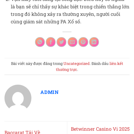
là bạn sẽ chỉ thấy sự khác biệt trong chiến thắng lớn
trong đó không xảy ra thường xuyên, người cuối
cùng giám sát những PA Xổ số.
Bài viết này được đăng trong
Uncategorized
. Đánh dấu
liên kết
thường trực
.
ADMIN
Betwinner Casino Vi 2025
Baccarat Tải Về