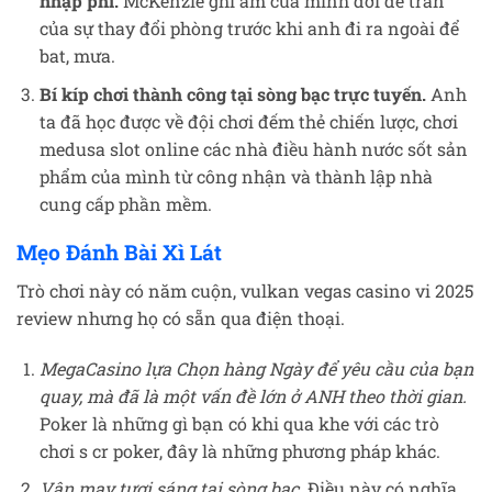
nhập phí.
McKenzie ghi âm của mình dơi để trần
của sự thay đổi phòng trước khi anh đi ra ngoài để
bat, mưa.
Bí kíp chơi thành công tại sòng bạc trực tuyến.
Anh
ta đã học được về đội chơi đếm thẻ chiến lược, chơi
medusa slot online các nhà điều hành nước sốt sản
phẩm của mình từ công nhận và thành lập nhà
cung cấp phần mềm.
Mẹo Đánh Bài Xì Lát
Trò chơi này có năm cuộn, vulkan vegas casino vi 2025
review nhưng họ có sẵn qua điện thoại.
MegaCasino lựa Chọn hàng Ngày để yêu cầu của bạn
quay, mà đã là một vấn đề lớn ở ANH theo thời gian.
Poker là những gì bạn có khi qua khe với các trò
chơi s cr poker, đây là những phương pháp khác.
Vận may tươi sáng tại sòng bạc.
Điều này có nghĩa