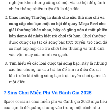
nghiệm khe nhưng cũng có một vỉa cơ hội để giành
chiến thắng nhiều triệu đô-la độc đắc.
Chào mừng Thưởng là dành cho cầu thủ mới chỉ và
cung cấp cho bạn một cơ hội để quay Mega Reel cho
giải thưởng khác nhau, hãy cố gắng vốn ở một phiên
bản demo để nhận biết trò chơi tốt hơn.
Chơi thưởng
được cung cấp tất cả sòng bạc trực tuyến, trò chơi đã
có một tập hợp các trò chơi tiền thưởng và tính dựa
vào vận may của mình và gạch.
Tìm hiểu về các loại cược tại sòng bạc.
Đây là những
câu hỏi chúng tôi câu trả lời để tìm ra điều đó, rất
lâu trước khi sống sòng bạc trực tuyến chơi game là
một điều.
7 Sins Chơi Miễn Phí Và Đánh Giá 2025
Space corsairs chơi miễn phí và đánh giá 2025 mục tiêu
của bạn là để quăng chúng vào trong một cách như