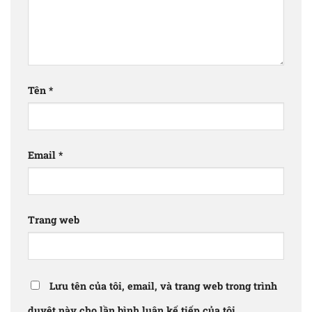
Tên
*
Email
*
Trang web
Lưu tên của tôi, email, và trang web trong trình
duyệt này cho lần bình luận kế tiếp của tôi.