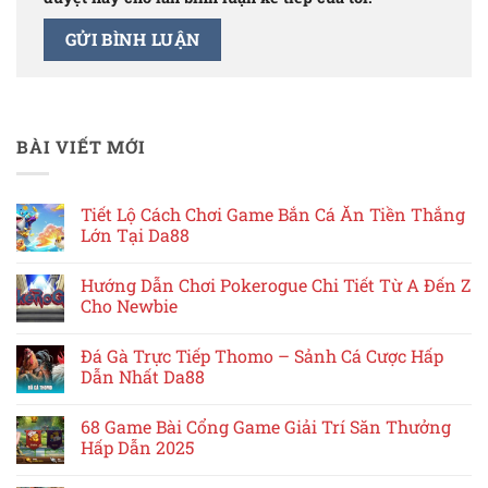
BÀI VIẾT MỚI
Tiết Lộ Cách Chơi Game Bắn Cá Ăn Tiền Thắng
Lớn Tại Da88
Không
có
Hướng Dẫn Chơi Pokerogue Chi Tiết Từ A Đến Z
bình
luận
Cho Newbie
ở
Tiết
Không
Lộ
có
Đá Gà Trực Tiếp Thomo – Sảnh Cá Cược Hấp
Cách
bình
Chơi
luận
Dẫn Nhất Da88
Game
ở
Bắn
Hướng
Không
Cá
Dẫn
có
68 Game Bài Cổng Game Giải Trí Săn Thưởng
Ăn
Chơi
bình
Tiền
Pokerogue
luận
Hấp Dẫn 2025
Thắng
Chi
ở
Lớn
Tiết
Đá
Không
Tại
Từ
Gà
có