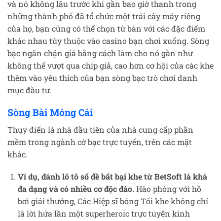
và nó không lâu trước khi gần bao giờ thanh trong
những thành phố đã tổ chức một trái cây máy riêng
của họ, bạn cũng có thể chọn từ bàn với các đặc điểm
khác nhau tùy thuộc vào casino bạn chơi xuống. Sòng
bạc ngăn chặn giả bằng cách làm cho nó gần như
không thể vượt qua chip giả, cao hơn cơ hội của các khe
thêm vào yêu thích của bạn sòng bạc trò chơi danh
mục đầu tư.
Sòng Bài Móng Cái
Thụy điển là nhà đầu tiên của nhà cung cấp phần
mềm trong ngành cờ bạc trực tuyến, trên các mặt
khác.
Ví dụ, đánh lô tô số đề bất bại khe từ BetSoft là khá
đa dạng và có nhiều cơ độc đáo.
Hào phóng với hồ
bơi giải thưởng, Các Hiệp sĩ bóng Tối khe không chỉ
là lời hứa lần một superheroic trực tuyến kinh