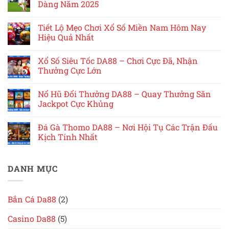
Cược
Cổng
luận
Dàng Năm 2025
Hấp
Game
ở
Dẫn
Giải
Game
Không
Nhất
Trí
Nổ
có
Tiết Lộ Mẹo Chơi Xổ Số Miền Nam Hôm Nay
Da88
Săn
Hũ
bình
Thưởng
Rút
luận
Hiệu Quả Nhất
Hấp
Tiền
ở
Dẫn
Mặt
Kinh
Không
2025
Da88
Nghiệm
có
Xổ Số Siêu Tốc DA88 – Chơi Cực Đã, Nhận
Cơ
Soi
bình
Hội
Kèo
luận
Thưởng Cực Lớn
Trở
Bóng
ở
Thành
Đá
Tiết
Không
Triệu
Thắng
Lộ
có
Nổ Hũ Đổi Thưởng DA88 – Quay Thưởng Săn
Phú
Lớn
Mẹo
bình
Dễ
Chơi
luận
Jackpot Cực Khủng
Dàng
Xổ
ở
Năm
Số
Xổ
Không
2025
Miền
Số
có
Đá Gà Thomo DA88 – Nơi Hội Tụ Các Trận Đấu
Nam
Siêu
bình
Hôm
Tốc
luận
Kịch Tính Nhất
Nay
DA88
ở
Hiệu
–
Nổ
Không
Quả
Chơi
Hũ
có
Nhất
Cực
Đổi
bình
DANH MỤC
Đã,
Thưởng
luận
Nhận
DA88
ở
Thưởng
–
Đá
Cực
Quay
Gà
Lớn
Thưởng
Thomo
Bắn Cá Da88
(2)
Săn
DA88
Jackpot
–
Cực
Nơi
Casino Da88
(5)
Khủng
Hội
Tụ