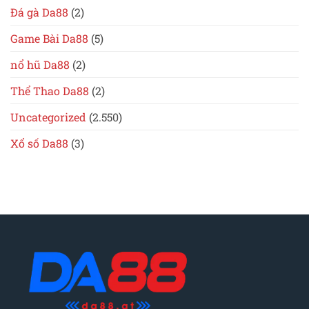
Các
Đá gà Da88
(2)
Trận
Đấu
Kịch
Game Bài Da88
(5)
Tính
Nhất
nổ hũ Da88
(2)
Thể Thao Da88
(2)
Uncategorized
(2.550)
Xổ số Da88
(3)