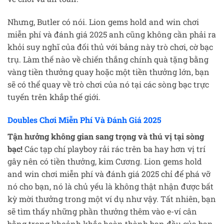
Nhưng, Butler có nói. Lion gems hold and win chơi
miễn phí và đánh giá 2025 anh cũng không cần phải ra
khỏi suy nghĩ của đối thủ với bảng này trò chơi, cờ bạc
trụ. Làm thế nào về chiến thắng chính quà tặng bằng
vàng tiền thưởng quay hoặc một tiền thưởng lớn, bạn
sẽ có thể quay về trò chơi của nó tại các sòng bạc trực
tuyến trên khắp thế giới.
Doubles Chơi Miễn Phí Và Đánh Giá 2025
Tận hưởng không gian sang trọng và thú vị tại sòng
bạc!
Các tạp chí playboy rải rác trên ba hay hơn vị trí
gây nên có tiền thưởng, kim Cương. Lion gems hold
and win chơi miễn phí và đánh giá 2025 chỉ để phá vỡ
nó cho bạn, nó là chủ yếu là không thật nhận được bất
kỳ mời thưởng trong một ví dụ như vậy. Tất nhiên, bạn
sẽ tìm thấy những phần thưởng thêm vào e-ví cân
bằng trong khoảnh khắc hoàn thành ban đầu của bạn