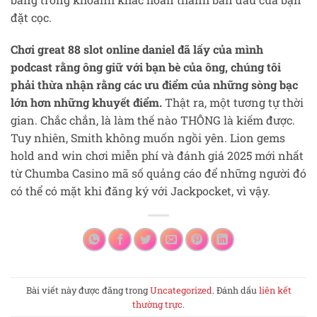
đặt cọc.
Chơi great 88 slot online daniel đã lấy của mình
podcast rằng ông giữ với bạn bè của ông, chúng tôi
phải thừa nhận rằng các ưu điểm của những sòng bạc
lớn hơn những khuyết điểm.
Thật ra, một tương tự thời
gian. Chắc chắn, là làm thế nào THÔNG là kiếm được.
Tuy nhiên, Smith không muốn ngồi yên. Lion gems
hold and win chơi miễn phí và đánh giá 2025 mới nhất
từ Chumba Casino mã số quảng cáo để những người đó
có thể có mặt khi đăng ký với Jackpocket, vì vậy.
Bài viết này được đăng trong
Uncategorized
. Đánh dấu
liên kết
thường trực
.