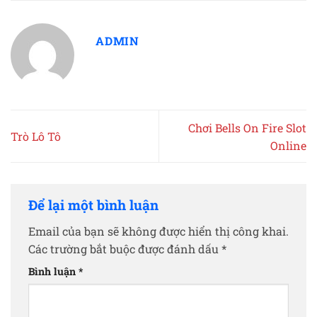
ADMIN
Chơi Bells On Fire Slot
Trò Lô Tô
Online
Để lại một bình luận
Email của bạn sẽ không được hiển thị công khai.
Các trường bắt buộc được đánh dấu
*
Bình luận
*