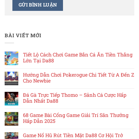
BÀI VIẾT MỚI
Tiết Lộ Cách Chơi Game Bắn Cá Ăn Tiền Thắng
Lớn Tại Da88
Không
có
Hướng Dẫn Chơi Pokerogue Chi Tiết Từ A Đến Z
bình
luận
Cho Newbie
ở
Tiết
Không
Lộ
có
Đá Gà Trực Tiếp Thomo – Sảnh Cá Cược Hấp
Cách
bình
Chơi
luận
Dẫn Nhất Da88
Game
ở
Bắn
Hướng
Không
Cá
Dẫn
có
68 Game Bài Cổng Game Giải Trí Săn Thưởng
Ăn
Chơi
bình
Tiền
Pokerogue
luận
Hấp Dẫn 2025
Thắng
Chi
ở
Lớn
Tiết
Đá
Không
Tại
Từ
Gà
có
Game Nổ Hũ Rút Tiền Mặt Da88 Cơ Hội Trở
Da88
A
Trực
bình