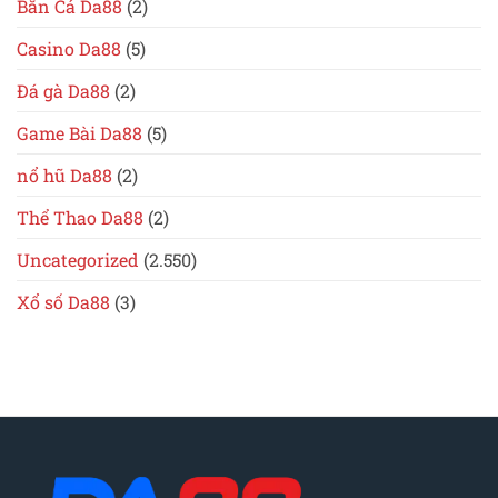
Bắn Cá Da88
(2)
Săn
DA88
Jackpot
–
Cực
Nơi
Casino Da88
(5)
Khủng
Hội
Tụ
Các
Đá gà Da88
(2)
Trận
Đấu
Kịch
Game Bài Da88
(5)
Tính
Nhất
nổ hũ Da88
(2)
Thể Thao Da88
(2)
Uncategorized
(2.550)
Xổ số Da88
(3)