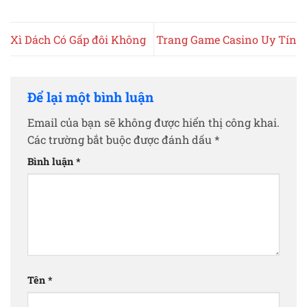
Xì Dách Có Gấp đôi Không
Trang Game Casino Uy Tín
Để lại một bình luận
Email của bạn sẽ không được hiển thị công khai.
Các trường bắt buộc được đánh dấu
*
Bình luận
*
Tên
*