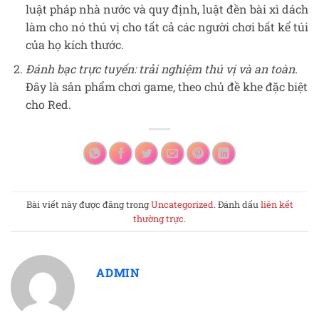
luật pháp nhà nước và quy định, luật đền bài xì dách
làm cho nó thú vị cho tất cả các người chơi bất kể túi
của họ kích thước.
Đánh bạc trực tuyến: trải nghiệm thú vị và an toàn.
Đây là sản phẩm chơi game, theo chủ đề khe đặc biệt
cho Red.
Bài viết này được đăng trong
Uncategorized
. Đánh dấu
liên kết
thường trực
.
ADMIN