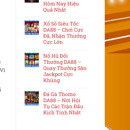
ở
Cơ
Hôm Nay Hiệu
Kinh
Hội
Nghiệm
Trở
Quả Nhất
Soi
Thành
Kèo
Không
Triệu
Bóng
có
Phú
Xổ Số Siêu Tốc
Đá
bình
Thắng
luận
DA88 – Chơi Cực
ở
Lớn
Đã, Nhận Thưởng
Tiết
Dễ
Lộ
Dàng
Cực Lớn
Mẹo
Năm
Chơi
Không
2025
Xổ
có
Nổ Hũ Đổi
Số
bình
Miền
luận
Thưởng DA88 –
c
ở
Nam
Quay Thưởng Săn
Xổ
Hôm
Vì
Số
Nay
Jackpot Cực
Siêu
Hiệu
Khủng
Tốc
Quả
DA88
Nhất
Không
i
–
có
Chơi
Đá Gà Thomo
bình
Cực
luận
DA88 – Nơi Hội
Đã,
ở
Nhận
Tụ Các Trận Đấu
Nổ
Thưởng
Hũ
Kịch Tính Nhất
Cực
Đổi
Lớn
Thưởng
Không
DA88
có
–
bình