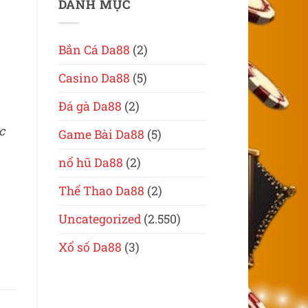
DANH MỤC
Quay
luận
ở
Thưởng
Đá
Săn
Gà
Jackpot
Thomo
Cực
Bắn Cá Da88
(2)
DA88
Khủng
–
Nơi
Casino Da88
(5)
Hội
Tụ
Các
Đá gà Da88
(2)
Trận
Đấu
Kịch
c
Game Bài Da88
(5)
Tính
Nhất
nổ hũ Da88
(2)
Thể Thao Da88
(2)
Uncategorized
(2.550)
Xổ số Da88
(3)