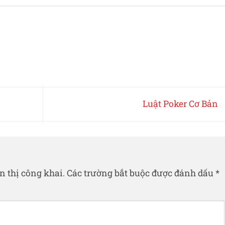
Luật Poker Cơ Bản
 thị công khai.
Các trường bắt buộc được đánh dấu
*