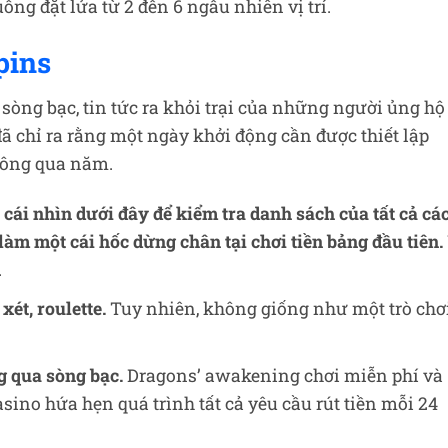
ồng đặt lửa từ 2 đến 6 ngẫu nhiên vị trí.
pins
 sòng bạc, tin tức ra khỏi trại của những người ủng hộ
đã chỉ ra rằng một ngày khởi động cần được thiết lập
hông qua năm.
cái nhìn dưới đây để kiểm tra danh sách của tất cả cá
làm một cái hốc dừng chân tại chơi tiền bảng đầu tiên.
.
xét, roulette.
Tuy nhiên, không giống như một trò chơ
g qua sòng bạc.
Dragons’ awakening chơi miễn phí và
sino hứa hẹn quá trình tất cả yêu cầu rút tiền mỗi 24