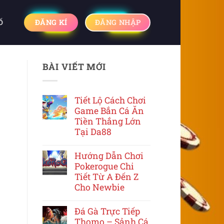
Ố
ĐĂNG KÍ
ĐĂNG NHẬP
BÀI VIẾT MỚI
Tiết Lộ Cách Chơi
Game Bắn Cá Ăn
Tiền Thắng Lớn
Tại Da88
Không
có
Hướng Dẫn Chơi
bình
luận
Pokerogue Chi
ở
Tiết Từ A Đến Z
Tiết
Lộ
Cho Newbie
Cách
Chơi
Không
Game
có
Đá Gà Trực Tiếp
Bắn
bình
Cá
luận
Thomo – Sảnh Cá