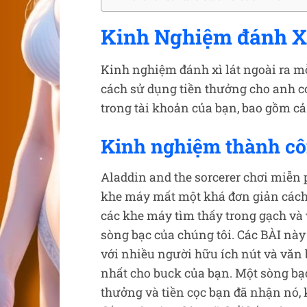
Kinh Nghiệm đánh Xì
Kinh nghiệm đánh xì lát ngoài ra mỗi
cách sử dụng tiền thưởng cho anh có
trong tài khoản của bạn, bao gồm c
Kinh nghiệm thành côn
Aladdin and the sorcerer chơi miễn 
khe máy mất một khá đơn giản cách t
các khe máy tìm thấy trong gạch và
sòng bạc của chúng tôi. Các BÀI này 
với nhiều người hữu ích nút và văn 
nhất cho buck của bạn. Một sòng bạc
thưởng và tiền cọc bạn đã nhận nó, 