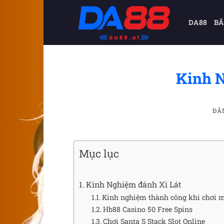
Bỏ
qua
DA88
BẮ
nội
dung
Kinh N
ĐĂ
Mục lục
Kinh Nghiệm đánh Xì Lát
Kinh nghiệm thành công khi chơi má
Hb88 Casino 50 Free Spins
Chơi Santa S Stack Slot Online