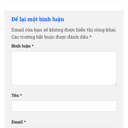
Để lại một bình luận
Email của bạn sẽ không được hiển thị công khai.
Các trường bắt buộc được đánh dấu
*
Bình luận
*
Tên
*
Email
*