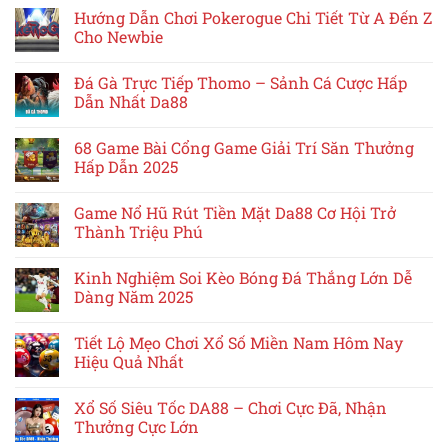
có
Hướng Dẫn Chơi Pokerogue Chi Tiết Từ A Đến Z
bình
luận
Cho Newbie
ở
Tiết
Không
Lộ
có
Đá Gà Trực Tiếp Thomo – Sảnh Cá Cược Hấp
Cách
bình
Chơi
luận
Dẫn Nhất Da88
Game
ở
Bắn
Hướng
Không
Cá
Dẫn
có
68 Game Bài Cổng Game Giải Trí Săn Thưởng
Ăn
Chơi
bình
Tiền
Pokerogue
luận
Hấp Dẫn 2025
Thắng
Chi
ở
Lớn
Tiết
Đá
Không
Tại
Từ
Gà
có
Game Nổ Hũ Rút Tiền Mặt Da88 Cơ Hội Trở
Da88
A
Trực
bình
Đến
Tiếp
luận
Thành Triệu Phú
Z
Thomo
ở
Cho
–
68
Không
Newbie
Sảnh
Game
có
Kinh Nghiệm Soi Kèo Bóng Đá Thắng Lớn Dễ
Cá
Bài
bình
Cược
Cổng
luận
Dàng Năm 2025
Hấp
Game
ở
Dẫn
Giải
Game
Không
Nhất
Trí
Nổ
có
Tiết Lộ Mẹo Chơi Xổ Số Miền Nam Hôm Nay
Da88
Săn
Hũ
bình
Thưởng
Rút
luận
Hiệu Quả Nhất
Hấp
Tiền
ở
Dẫn
Mặt
Kinh
Không
2025
Da88
Nghiệm
có
Xổ Số Siêu Tốc DA88 – Chơi Cực Đã, Nhận
Cơ
Soi
bình
Hội
Kèo
luận
Thưởng Cực Lớn
Trở
Bóng
ở
Thành
Đá
Tiết
Không