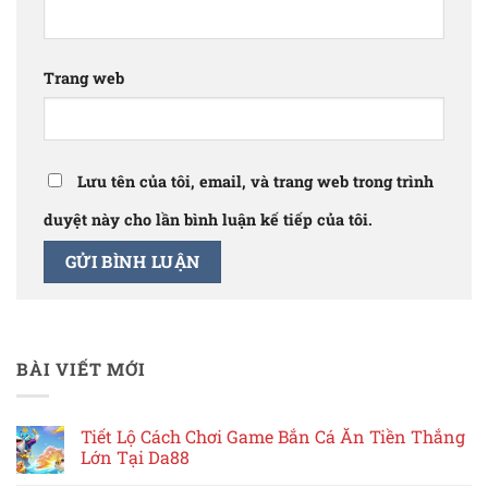
Trang web
Lưu tên của tôi, email, và trang web trong trình
duyệt này cho lần bình luận kế tiếp của tôi.
BÀI VIẾT MỚI
Tiết Lộ Cách Chơi Game Bắn Cá Ăn Tiền Thắng
Lớn Tại Da88
Không