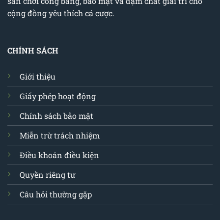
sân chơi công bằng, bảo mật và đậm chất giải trí cho
cộng đồng yêu thích cá cược.
CHÍNH SÁCH
Giới thiệu
Giấy phép hoạt động
Chính sách bảo mật
Miễn trừ trách nhiệm
Điều khoản điều kiện
Quyền riêng tư
Câu hỏi thường gặp