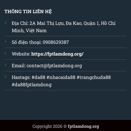
THÔNG TIN LIÊN HỆ
Địa Chỉ: 2A Mai Thị Lựu, Đa Kao, Quận 1, Hồ Chí
Minh, Việt Nam
Số điện thoại: 0908629387
Website:
https://fptlamdong.org/
Email:
contact@fptlamdong.org
Hastags: #da88 #nhacaida88 #trangchuda88
#da88fptlamdong
Copyright 2026 ©
fptlamdong.org