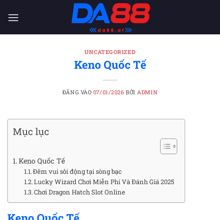
Bỏ
qua
nội
dung
UNCATEGORIZED
Keno Quốc Tế
ĐĂNG VÀO
07/01/2026
BỞI
ADMIN
Mục lục
Keno Quốc Tế
Đêm vui sôi động tại sòng bạc
Lucky Wizard Chơi Miễn Phí Và Đánh Giá 2025
Chơi Dragon Hatch Slot Online
Keno Quốc Tế