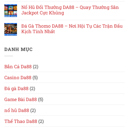
Triệu
Thắng
Lộ
có
Nổ Hũ Đổi Thưởng DA88 – Quay Thưởng Săn
Phú
Lớn
Mẹo
bình
Dễ
Chơi
luận
Jackpot Cực Khủng
Dàng
Xổ
ở
Năm
Số
Xổ
Không
2025
Miền
Số
có
Đá Gà Thomo DA88 – Nơi Hội Tụ Các Trận Đấu
Nam
Siêu
bình
Hôm
Tốc
luận
Kịch Tính Nhất
Nay
DA88
ở
Hiệu
–
Nổ
Không
Quả
Chơi
Hũ
có
Nhất
Cực
Đổi
bình
DANH MỤC
Đã,
Thưởng
luận
Nhận
DA88
ở
Thưởng
–
Đá
Cực
Quay
Gà
Lớn
Thưởng
Thomo
Bắn Cá Da88
(2)
Săn
DA88
Jackpot
–
Cực
Nơi
Casino Da88
(5)
Khủng
Hội
Tụ
Các
Đá gà Da88
(2)
Trận
Đấu
Kịch
Game Bài Da88
(5)
Tính
Nhất
nổ hũ Da88
(2)
Thể Thao Da88
(2)