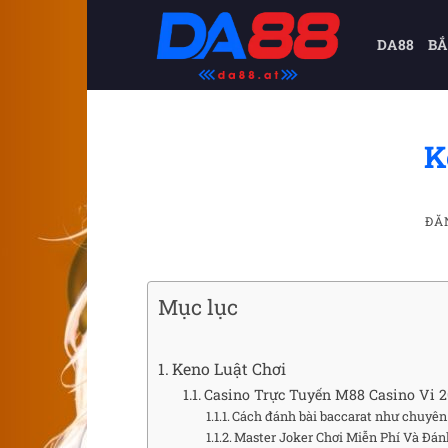
Bỏ
qua
DA88
BẮ
nội
dung
K
ĐĂ
Mục lục
Keno Luật Chơi
Casino Trực Tuyến M88 Casino Vi 
Cách đánh bài baccarat như chuyên 
Master Joker Chơi Miễn Phí Và Đán