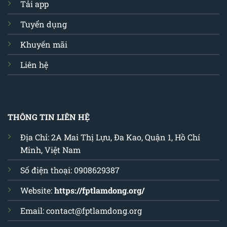
Tải app
Tuyển dụng
Khuyến mãi
Liên hệ
THÔNG TIN LIÊN HỆ
Địa Chỉ: 2A Mai Thị Lựu, Đa Kao, Quận 1, Hồ Chí
Minh, Việt Nam
Số điện thoại: 0908629387
Website:
https://fptlamdong.org/
Email:
contact@fptlamdong.org