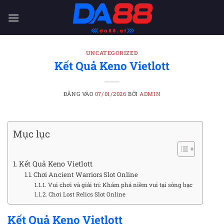
Bỏ
qua
nội
dung
UNCATEGORIZED
Kết Quả Keno Vietlott
ĐĂNG VÀO
07/01/2026
BỞI
ADMIN
Mục lục
Kết Quả Keno Vietlott
Chơi Ancient Warriors Slot Online
Vui chơi và giải trí: Khám phá niềm vui tại sòng bạc
Chơi Lost Relics Slot Online
Kết Quả Keno Vietlott