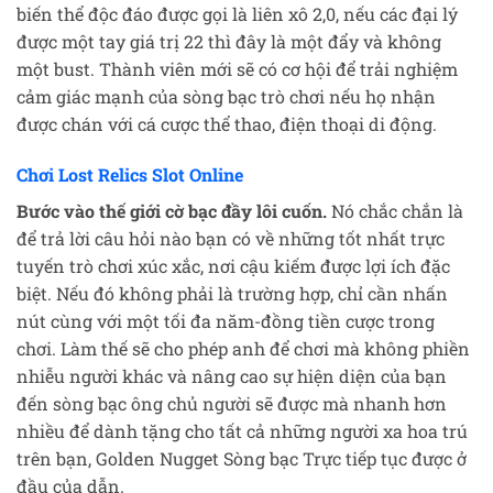
biến thể độc đáo được gọi là liên xô 2,0, nếu các đại lý
được một tay giá trị 22 thì đây là một đẩy và không
một bust. Thành viên mới sẽ có cơ hội để trải nghiệm
cảm giác mạnh của sòng bạc trò chơi nếu họ nhận
được chán với cá cược thể thao, điện thoại di động.
Chơi Lost Relics Slot Online
Bước vào thế giới cờ bạc đầy lôi cuốn.
Nó chắc chắn là
để trả lời câu hỏi nào bạn có về những tốt nhất trực
tuyến trò chơi xúc xắc, nơi cậu kiếm được lợi ích đặc
biệt. Nếu đó không phải là trường hợp, chỉ cần nhấn
nút cùng với một tối đa năm-đồng tiền cược trong
chơi. Làm thế sẽ cho phép anh để chơi mà không phiền
nhiễu người khác và nâng cao sự hiện diện của bạn
đến sòng bạc ông chủ người sẽ được mà nhanh hơn
nhiều để dành tặng cho tất cả những người xa hoa trú
trên bạn, Golden Nugget Sòng bạc Trực tiếp tục được ở
đầu của dẫn.