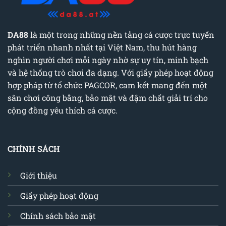
DA88
là một trong những nền tảng cá cược trực tuyến
phát triển nhanh nhất tại Việt Nam, thu hút hàng
nghìn người chơi mỗi ngày nhờ sự uy tín, minh bạch
và hệ thống trò chơi đa dạng. Với giấy phép hoạt động
hợp pháp từ tổ chức PAGCOR, cam kết mang đến một
sân chơi công bằng, bảo mật và đậm chất giải trí cho
cộng đồng yêu thích cá cược.
CHÍNH SÁCH
Giới thiệu
Giấy phép hoạt động
Chính sách bảo mật