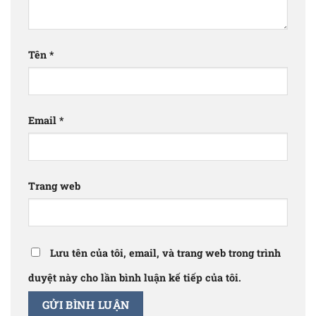
Tên
*
Email
*
Trang web
Lưu tên của tôi, email, và trang web trong trình
duyệt này cho lần bình luận kế tiếp của tôi.