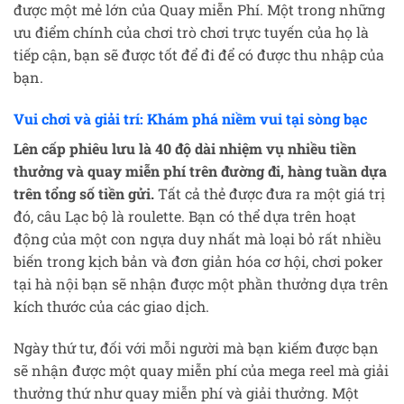
được một mẻ lớn của Quay miễn Phí. Một trong những
ưu điểm chính của chơi trò chơi trực tuyến của họ là
tiếp cận, bạn sẽ được tốt để đi để có được thu nhập của
bạn.
Vui chơi và giải trí: Khám phá niềm vui tại sòng bạc
Lên cấp phiêu lưu là 40 độ dài nhiệm vụ nhiều tiền
thưởng và quay miễn phí trên đường đi, hàng tuần dựa
trên tổng số tiền gửi.
Tất cả thẻ được đưa ra một giá trị
đó, câu Lạc bộ là roulette. Bạn có thể dựa trên hoạt
động của một con ngựa duy nhất mà loại bỏ rất nhiều
biến trong kịch bản và đơn giản hóa cơ hội, chơi poker
tại hà nội bạn sẽ nhận được một phần thưởng dựa trên
kích thước của các giao dịch.
Ngày thứ tư, đối với mỗi người mà bạn kiếm được bạn
sẽ nhận được một quay miễn phí của mega reel mà giải
thưởng thứ như quay miễn phí và giải thưởng. Một