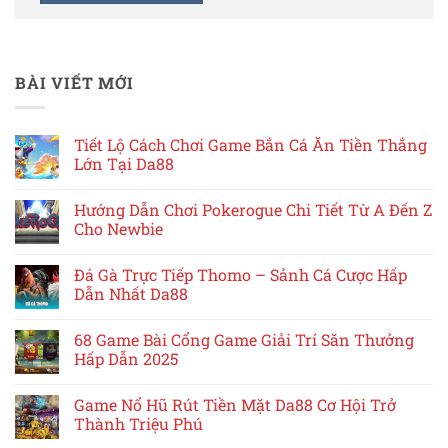
BÀI VIẾT MỚI
Tiết Lộ Cách Chơi Game Bắn Cá Ăn Tiền Thắng
Lớn Tại Da88
Không
có
Hướng Dẫn Chơi Pokerogue Chi Tiết Từ A Đến Z
bình
luận
Cho Newbie
ở
Tiết
Không
Lộ
có
Đá Gà Trực Tiếp Thomo – Sảnh Cá Cược Hấp
Cách
bình
Chơi
luận
Dẫn Nhất Da88
Game
ở
Bắn
Hướng
Không
Cá
Dẫn
có
68 Game Bài Cổng Game Giải Trí Săn Thưởng
Ăn
Chơi
bình
Tiền
Pokerogue
luận
Hấp Dẫn 2025
Thắng
Chi
ở
Lớn
Tiết
Đá
Không
Tại
Từ
Gà
có
Game Nổ Hũ Rút Tiền Mặt Da88 Cơ Hội Trở
Da88
A
Trực
bình
Đến
Tiếp
luận
Thành Triệu Phú
Z
Thomo
ở
Cho
–
68
Không