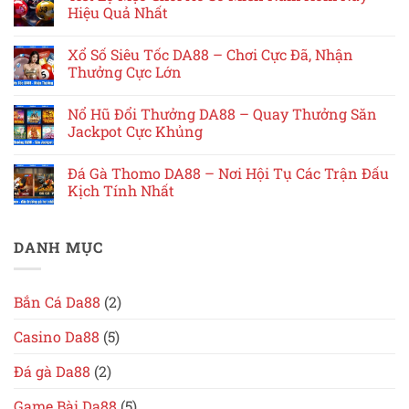
Thưởng
Rút
luận
Hiệu Quả Nhất
Hấp
Tiền
ở
Dẫn
Mặt
Kinh
Không
2025
Da88
Nghiệm
có
Xổ Số Siêu Tốc DA88 – Chơi Cực Đã, Nhận
Cơ
Soi
bình
Hội
Kèo
luận
Thưởng Cực Lớn
Trở
Bóng
ở
Thành
Đá
Tiết
Không
Triệu
Thắng
Lộ
có
Nổ Hũ Đổi Thưởng DA88 – Quay Thưởng Săn
Phú
Lớn
Mẹo
bình
Dễ
Chơi
luận
Jackpot Cực Khủng
Dàng
Xổ
ở
Năm
Số
Xổ
Không
2025
Miền
Số
có
Đá Gà Thomo DA88 – Nơi Hội Tụ Các Trận Đấu
Nam
Siêu
bình
Hôm
Tốc
luận
Kịch Tính Nhất
Nay
DA88
ở
Hiệu
–
Nổ
Không
Quả
Chơi
Hũ
có
Nhất
Cực
Đổi
bình
DANH MỤC
Đã,
Thưởng
luận
Nhận
DA88
ở
Thưởng
–
Đá
Cực
Quay
Gà
Lớn
Thưởng
Thomo
Bắn Cá Da88
(2)
Săn
DA88
Jackpot
–
Cực
Nơi
Casino Da88
(5)
Khủng
Hội
Tụ
Các
Đá gà Da88
(2)
Trận
Đấu
Kịch
Game Bài Da88
(5)