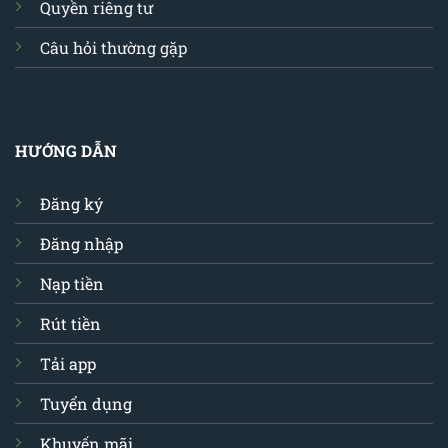
Quyền riêng tư
Câu hỏi thường gặp
HƯỚNG DẪN
Đăng ký
Đăng nhập
Nạp tiền
Rút tiền
Tải app
Tuyển dụng
Khuyến mãi