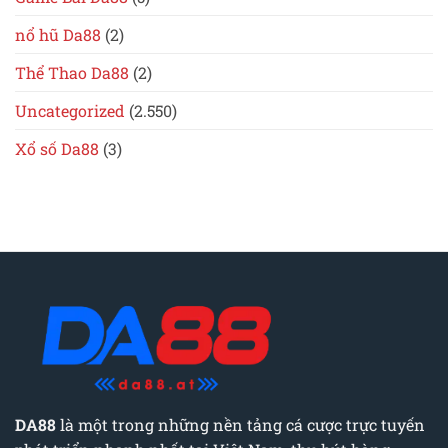
Tính
Nhất
nổ hũ Da88
(2)
Thể Thao Da88
(2)
Uncategorized
(2.550)
Xổ số Da88
(3)
DA88
là một trong những nền tảng cá cược trực tuyến