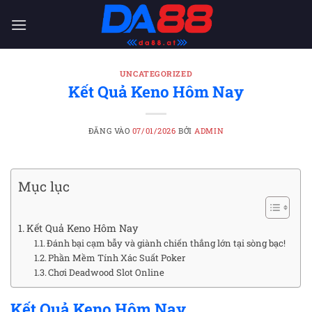
Bỏ
qua
nội
dung
UNCATEGORIZED
Kết Quả Keno Hôm Nay
ĐĂNG VÀO
07/01/2026
BỞI
ADMIN
Mục lục
Kết Quả Keno Hôm Nay
Đánh bại cạm bẫy và giành chiến thắng lớn tại sòng bạc!
Phần Mềm Tính Xác Suất Poker
Chơi Deadwood Slot Online
Kết Quả Keno Hôm Nay