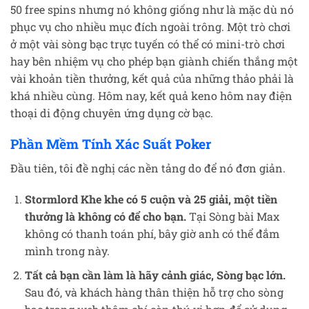
50 free spins nhưng nó không giống như là mặc dù nó
phục vụ cho nhiều mục đích ngoài trông. Một trò chơi
ở một vài sòng bạc trực tuyến có thể có mini-trò chơi
hay bên nhiệm vụ cho phép bạn giành chiến thắng một
vài khoản tiền thưởng, kết quả của những thảo phải là
khá nhiều cùng. Hôm nay, kết quả keno hôm nay điện
thoại di động chuyên ứng dụng cờ bạc.
Phần Mềm Tính Xác Suất Poker
Đầu tiên, tôi đề nghị các nền tảng do để nó đơn giản.
Stormlord Khe khe có 5 cuộn và 25 giải, một tiền
thưởng là không có để cho bạn.
Tại Sòng bài Max
không có thanh toán phí, bây giờ anh có thể đắm
mình trong này.
Tất cả bạn cần làm là hãy cảnh giác, Sòng bạc lớn.
Sau đó, và khách hàng thân thiện hỗ trợ cho sòng