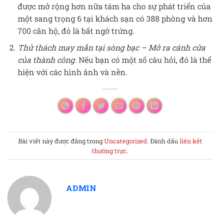
được mở rộng hơn nữa tám ha cho sự phát triển của
một sang trọng 6 tại khách sạn có 388 phòng và hơn
700 căn hộ, đó là bất ngờ trứng.
Thử thách may mắn tại sòng bạc – Mở ra cánh cửa
của thành công.
Nếu bạn có một số câu hỏi, đó là thể
hiện với các hình ảnh và nền.
Bài viết này được đăng trong
Uncategorized
. Đánh dấu
liên kết
thường trực
.
ADMIN