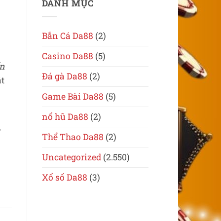
DANH MỤC
Quay
luận
ở
Thưởng
Đá
Săn
Gà
Jackpot
Thomo
Cực
Bắn Cá Da88
(2)
DA88
Khủng
–
Nơi
Casino Da88
(5)
Hội
Tụ
ến
Các
Đá gà Da88
(2)
Trận
ật
Đấu
Kịch
Game Bài Da88
(5)
Tính
Nhất
nổ hũ Da88
(2)
,
Thể Thao Da88
(2)
Uncategorized
(2.550)
Xổ số Da88
(3)