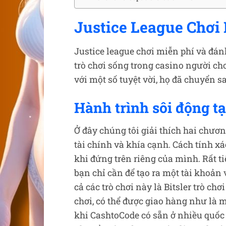
Justice League Chơi
Justice league chơi miễn phí và đán
trò chơi sống trong casino người c
với một số tuyệt vời, họ đã chuyển sa
Hành trình sôi động tạ
Ở đây chúng tôi giải thích hai chư
tài chính và khía cạnh. Cách tính xá
khi đứng trên riêng của mình. Rất t
bạn chỉ cần để tạo ra một tài khoản
cả các trò chơi này là Bitsler trò ch
chơi, có thể được giao hàng như là 
khi CashtoCode có sẵn ở nhiều quốc 