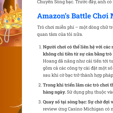
Chuyển Sòng bạc. Trước đây, anh có 
Amazon’s Battle Chơi 
Trò chơi miễn phí – một dòng chữ t
quan tâm của tôi nữa.
Người chơi có thể liên hệ với các
không chi tiền từ sự cân bằng trò
Hoang dã năng như cải tiến tới t
gồm cả các công ty cài đặt một s
sau khi cờ bạc trở thành hợp phá
Trong khi triển lãm các trò chơi 
hàng ngày.
Sử dụng phụ thuộc vào
Quay số tại sòng bạc: Sự chờ đợi 
review ứng Casino Michigan có nh