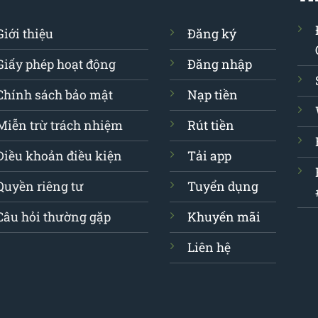
Giới thiệu
Đăng ký
Giấy phép hoạt động
Đăng nhập
Chính sách bảo mật
Nạp tiền
Miễn trừ trách nhiệm
Rút tiền
Điều khoản điều kiện
Tải app
Quyền riêng tư
Tuyển dụng
Câu hỏi thường gặp
Khuyến mãi
Liên hệ