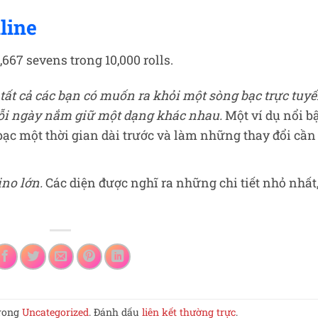
line
667 sevens trong 10,000 rolls.
 tất cả các bạn có muốn ra khỏi một sòng bạc trực tuy
 mỗi ngày nắm giữ một dạng khác nhau.
Một ví dụ nổi b
bạc một thời gian dài trước và làm những thay đổi cần
.
ino lớn.
Các diện được nghĩ ra những chi tiết nhỏ nhất
trong
Uncategorized
. Đánh dấu
liên kết thường trực
.