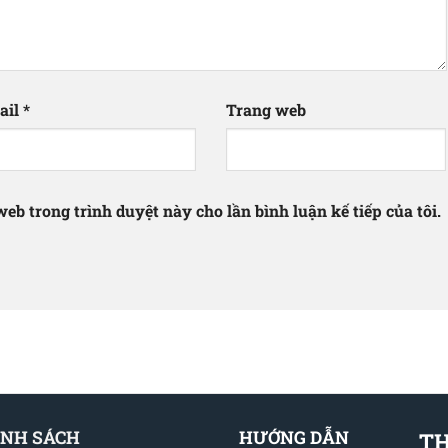
ail
*
Trang web
web trong trình duyệt này cho lần bình luận kế tiếp của tôi.
ÍNH SÁCH
HƯỚNG DẪN
TH