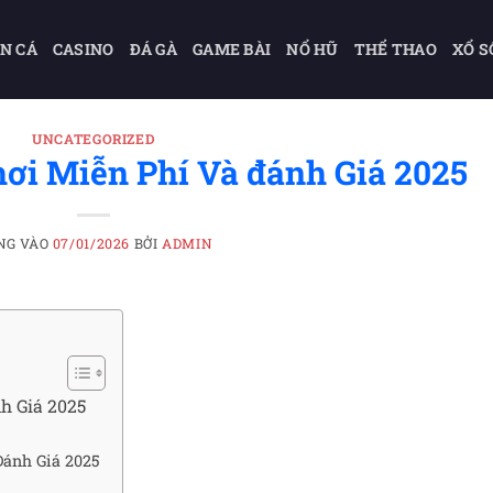
N CÁ
CASINO
ĐÁ GÀ
GAME BÀI
NỔ HŨ
THỂ THAO
XỔ S
UNCATEGORIZED
hơi Miễn Phí Và đánh Giá 2025
NG VÀO
07/01/2026
BỞI
ADMIN
h Giá 2025
Đánh Giá 2025