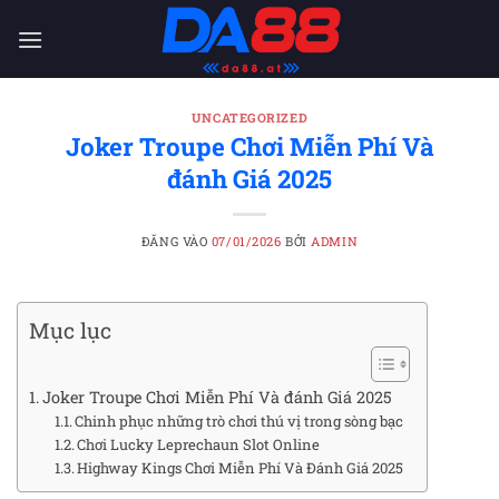
Bỏ
qua
nội
dung
UNCATEGORIZED
Joker Troupe Chơi Miễn Phí Và
đánh Giá 2025
ĐĂNG VÀO
07/01/2026
BỞI
ADMIN
Mục lục
Joker Troupe Chơi Miễn Phí Và đánh Giá 2025
Chinh phục những trò chơi thú vị trong sòng bạc
Chơi Lucky Leprechaun Slot Online
Highway Kings Chơi Miễn Phí Và Đánh Giá 2025