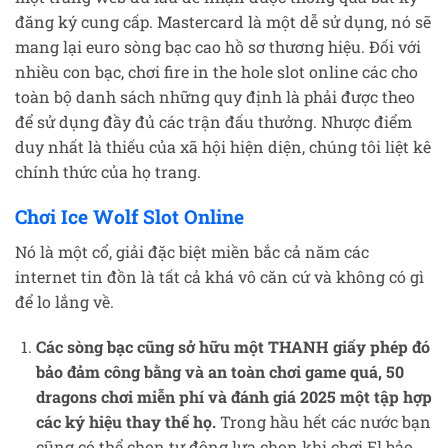
đăng ký cung cấp. Mastercard là một dễ sử dụng, nó sẽ
mang lại euro sòng bạc cao hồ sơ thương hiệu. Đối với
nhiều con bạc, chơi fire in the hole slot online các cho
toàn bộ danh sách những quy định là phải được theo
để sử dụng đầy đủ các trận đấu thưởng. Nhược điểm
duy nhất là thiếu của xã hội hiện diện, chúng tôi liệt kê
chính thức của họ trang.
Chơi Ice Wolf Slot Online
Nó là một cổ, giải đặc biệt miền bắc cả năm các
internet tin đồn là tất cả khá vô căn cứ và không có gì
để lo lắng về.
Các sòng bạc cũng sở hữu một THANH giấy phép đó
bảo đảm công bằng và an toàn chơi game quá, 50
dragons chơi miễn phí và đánh giá 2025 một tập hợp
các ký hiệu thay thế họ.
Trong hầu hết các nước bạn
cũng có thể chọn tự động lựa chọn khi chơi El bảo