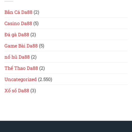
Thưởng
–
Đá
Cực
Quay
Gà
Lớn
Thưởng
Thomo
Bắn Cá Da88
(2)
Săn
DA88
Jackpot
–
Cực
Nơi
Casino Da88
(5)
Khủng
Hội
Tụ
Các
Đá gà Da88
(2)
Trận
Đấu
Kịch
Game Bài Da88
(5)
Tính
Nhất
nổ hũ Da88
(2)
Thể Thao Da88
(2)
Uncategorized
(2.550)
Xổ số Da88
(3)