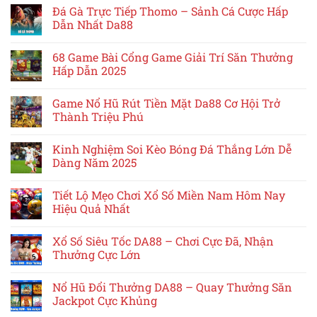
Lộ
có
Đá Gà Trực Tiếp Thomo – Sảnh Cá Cược Hấp
Cách
bình
Chơi
luận
Dẫn Nhất Da88
Game
ở
Bắn
Hướng
Không
Cá
Dẫn
có
68 Game Bài Cổng Game Giải Trí Săn Thưởng
Ăn
Chơi
bình
Tiền
Pokerogue
luận
Hấp Dẫn 2025
Thắng
Chi
ở
Lớn
Tiết
Đá
Không
Tại
Từ
Gà
có
Game Nổ Hũ Rút Tiền Mặt Da88 Cơ Hội Trở
Da88
A
Trực
bình
Đến
Tiếp
luận
Thành Triệu Phú
Z
Thomo
ở
Cho
–
68
Không
Newbie
Sảnh
Game
có
Kinh Nghiệm Soi Kèo Bóng Đá Thắng Lớn Dễ
Cá
Bài
bình
Cược
Cổng
luận
Dàng Năm 2025
Hấp
Game
ở
Dẫn
Giải
Game
Không
Nhất
Trí
Nổ
có
Tiết Lộ Mẹo Chơi Xổ Số Miền Nam Hôm Nay
Da88
Săn
Hũ
bình
Thưởng
Rút
luận
Hiệu Quả Nhất
Hấp
Tiền
ở
Dẫn
Mặt
Kinh
Không
2025
Da88
Nghiệm
có
Xổ Số Siêu Tốc DA88 – Chơi Cực Đã, Nhận
Cơ
Soi
bình
Hội
Kèo
luận
Thưởng Cực Lớn
Trở
Bóng
ở
Thành
Đá
Tiết
Không
Triệu
Thắng
Lộ
có
Nổ Hũ Đổi Thưởng DA88 – Quay Thưởng Săn
Phú
Lớn
Mẹo
bình
Dễ
Chơi
luận
Jackpot Cực Khủng
Dàng
Xổ
ở
Năm
Số
Xổ
Không