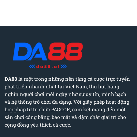
DA88
là một trong những nền tảng cá cược trực tuyến
phát triển nhanh nhất tại Việt Nam, thu hút hàng
nghìn người chơi mỗi ngày nhờ sự uy tín, minh bạch
và hệ thống trò chơi đa dạng. Với giấy phép hoạt động
hợp pháp từ tổ chức PAGCOR, cam kết mang đến một
sân chơi công bằng, bảo mật và đậm chất giải trí cho
cộng đồng yêu thích cá cược.