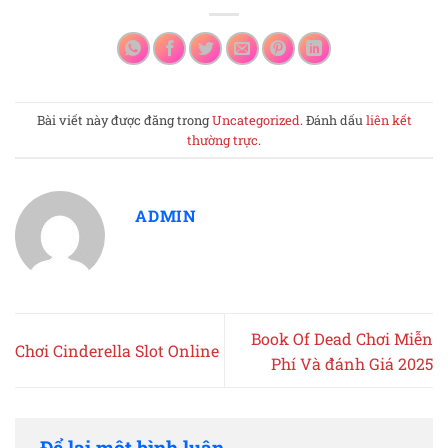
Bài viết này được đăng trong
Uncategorized
. Đánh dấu
liên kết
thường trực
.
ADMIN
Book Of Dead Chơi Miễn
Chơi Cinderella Slot Online
Phí Và đánh Giá 2025
Để lại một bình luận