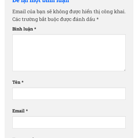
Email của bạn sẽ không được hiển thị công khai.
Các trường bắt buộc được đánh dấu
*
Bình luận
*
Tên
*
Email
*