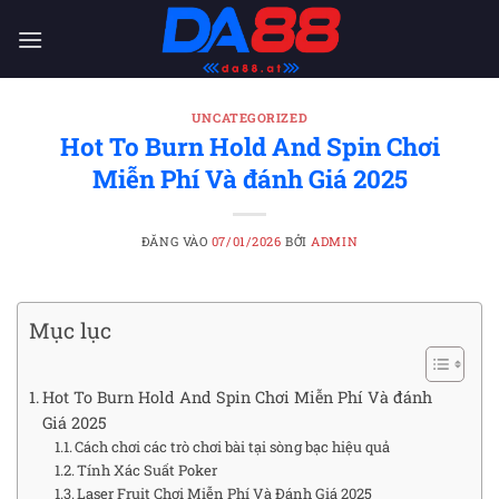
Bỏ
qua
nội
dung
UNCATEGORIZED
Hot To Burn Hold And Spin Chơi
Miễn Phí Và đánh Giá 2025
ĐĂNG VÀO
07/01/2026
BỞI
ADMIN
Mục lục
Hot To Burn Hold And Spin Chơi Miễn Phí Và đánh
Giá 2025
Cách chơi các trò chơi bài tại sòng bạc hiệu quả
Tính Xác Suất Poker
Laser Fruit Chơi Miễn Phí Và Đánh Giá 2025