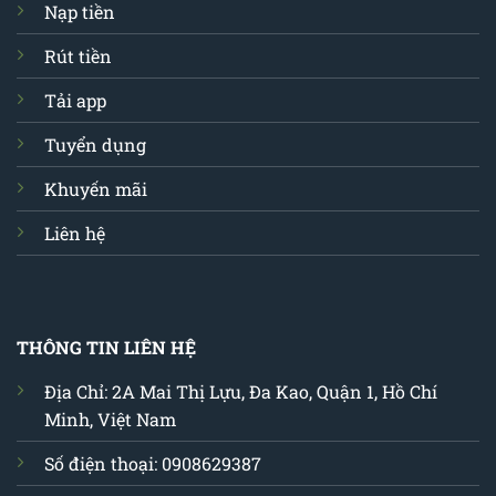
Nạp tiền
Rút tiền
Tải app
Tuyển dụng
Khuyến mãi
Liên hệ
THÔNG TIN LIÊN HỆ
Địa Chỉ: 2A Mai Thị Lựu, Đa Kao, Quận 1, Hồ Chí
Minh, Việt Nam
Số điện thoại: 0908629387