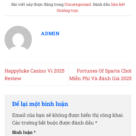
Bài viết này được đăng trong
Uncategorized
. Đánh dấu
liên kết
thường trực
.
ADMIN
Happyluke Casino Vi 2025
Fortunes Of Sparta Chơi
Review
Miễn Phí Và đánh Giá 2025
Để lại một bình luận
Email của bạn sẽ không được hiển thị công khai.
Các trường bắt buộc được đánh dấu
*
Bình luận
*