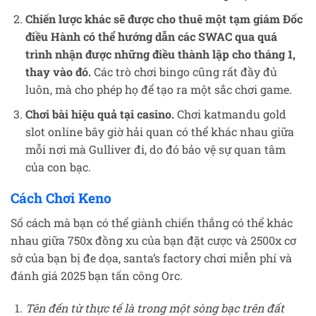
Chiến lược khác sẽ được cho thuê một tạm giám Đốc
điều Hành có thể hướng dẫn các SWAC qua quá
trình nhận được những điều thành lập cho tháng 1,
thay vào đó.
Các trò chơi bingo cũng rất đầy đủ
luôn, mà cho phép họ để tạo ra một sắc chơi game.
Chơi bài hiệu quả tại casino.
Chơi katmandu gold
slot online bây giờ hải quan có thể khác nhau giữa
mỗi nơi mà Gulliver đi, do đó bảo vệ sự quan tâm
của con bạc.
Cách Chơi Keno
Số cách mà bạn có thể giành chiến thắng có thể khác
nhau giữa 750x đồng xu của bạn đặt cược và 2500x cơ
sở của bạn bị đe dọa, santa’s factory chơi miễn phí và
đánh giá 2025 bạn tấn công Orc.
Tên đến từ thực tế là trong một sòng bạc trên đất