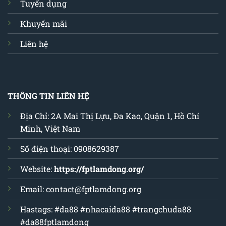
Tuyển dụng
Khuyến mãi
Liên hệ
THÔNG TIN LIÊN HỆ
Địa Chỉ: 2A Mai Thị Lựu, Đa Kao, Quận 1, Hồ Chí
Minh, Việt Nam
Số điện thoại: 0908629387
Website:
https://fptlamdong.org/
Email:
contact@fptlamdong.org
Hastags: #da88 #nhacaida88 #trangchuda88
#da88fptlamdong