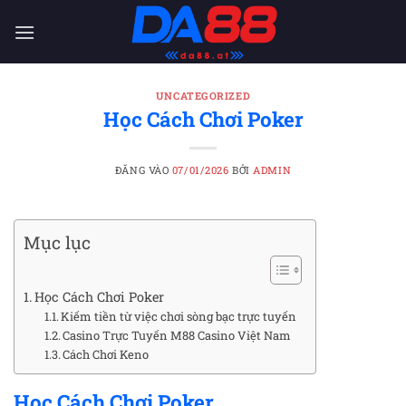
Bỏ
qua
nội
dung
UNCATEGORIZED
Học Cách Chơi Poker
ĐĂNG VÀO
07/01/2026
BỞI
ADMIN
Mục lục
Học Cách Chơi Poker
Kiếm tiền từ việc chơi sòng bạc trực tuyến
Casino Trực Tuyến M88 Casino Việt Nam
Cách Chơi Keno
Học Cách Chơi Poker