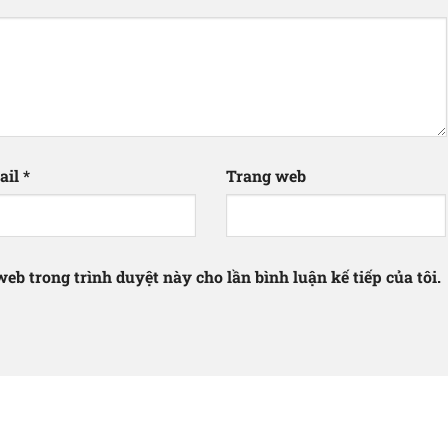
ail
*
Trang web
web trong trình duyệt này cho lần bình luận kế tiếp của tôi.