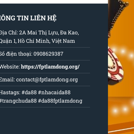
ÔNG TIN LIÊN HỆ
Địa Chỉ: 2A Mai Thị Lựu, Đa Kao,
Quận 1, Hồ Chí Minh, Việt Nam
Số điện thoại: 0908629387
Website:
https://fptlamdong.org/
Email:
contact@fptlamdong.org
Hastags: #da88 #nhacaida88
#trangchuda88 #da88fptlamdong