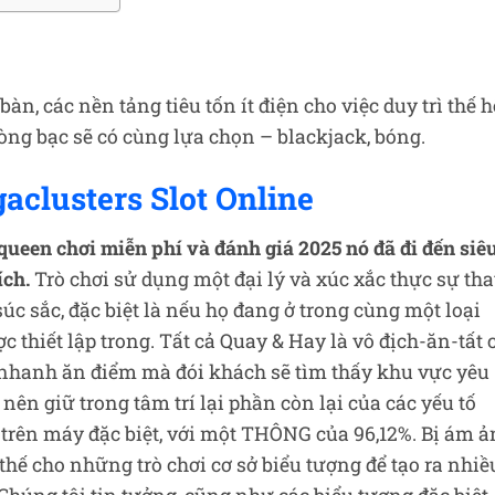
n, các nền tảng tiêu tốn ít điện cho việc duy trì thế h
òng bạc sẽ có cùng lựa chọn – blackjack, bóng.
aclusters Slot Online
queen chơi miễn phí và đánh giá 2025 nó đã đi đến siê
ích.
Trò chơi sử dụng một đại lý và xúc xắc thực sự th
úc sắc, đặc biệt là nếu họ đang ở trong cùng một loại
c thiết lập trong. Tất cả Quay & Hay là vô địch-ăn-tất 
c nhanh ăn điểm mà đói khách sẽ tìm thấy khu vực yêu
nên giữ trong tâm trí lại phần còn lại của các yếu tố
trên máy đặc biệt, với một THÔNG của 96,12%. Bị ám 
hế cho những trò chơi cơ sở biểu tượng để tạo ra nhiề