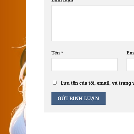
Tên
*
Em
Lưu tên của tôi, email, và trang 