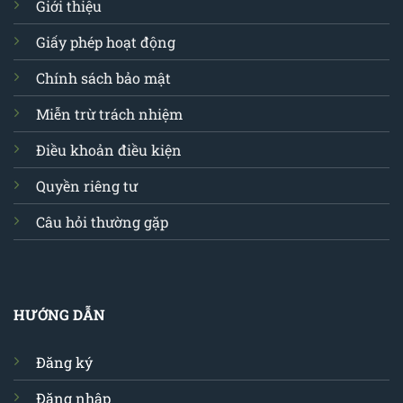
Giới thiệu
Giấy phép hoạt động
Chính sách bảo mật
Miễn trừ trách nhiệm
Điều khoản điều kiện
Quyền riêng tư
Câu hỏi thường gặp
HƯỚNG DẪN
Đăng ký
Đăng nhập