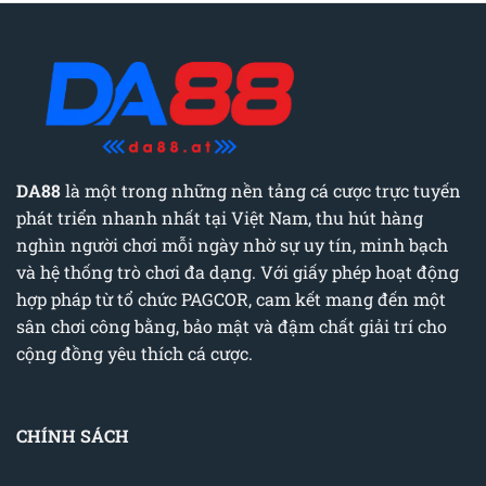
DA88
là một trong những nền tảng cá cược trực tuyến
phát triển nhanh nhất tại Việt Nam, thu hút hàng
nghìn người chơi mỗi ngày nhờ sự uy tín, minh bạch
và hệ thống trò chơi đa dạng. Với giấy phép hoạt động
hợp pháp từ tổ chức PAGCOR, cam kết mang đến một
sân chơi công bằng, bảo mật và đậm chất giải trí cho
cộng đồng yêu thích cá cược.
CHÍNH SÁCH