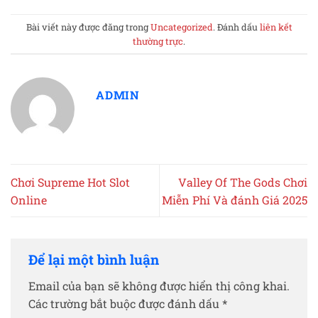
Bài viết này được đăng trong
Uncategorized
. Đánh dấu
liên kết
thường trực
.
ADMIN
Chơi Supreme Hot Slot
Valley Of The Gods Chơi
Online
Miễn Phí Và đánh Giá 2025
Để lại một bình luận
Email của bạn sẽ không được hiển thị công khai.
Các trường bắt buộc được đánh dấu
*