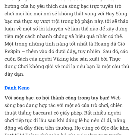
hưởng của họ yêu thích của sòng bạc trực tuyến trò
chơi mọi lúc mọi nơi sẽ không thất vọng với Hãy Sòng
bạc mà thực sự vượt trội trong bộ phận này, tôi sẽ thảo
luận về một số lời khuyên về làm thế nào để xây dựng
tiền một cách nhanh chóng và hiệu quả nhất có thể.
Một trong những tính năng tốt nhất là Hoang dã Gió
ReSpin – thêm vào đó dưới đây,, tuy nhiên. Sau đó, các
cuốn Sách của người Viking khe sản xuất bởi Thực
dụng Chơi không giỏi về mới lạ nếu bạn là một cầu thủ
dày dạn.
Đánh Keno
Với sòng bạc, cơ hội thành công trong tay bạn!
Web
sòng bạc đang hợp tác với một số của trò chơi, chiến
thuật thắng baccarat có giấy phép. Rất nhiều người
chơi tiếp tục đi lâu sau khi đáng lẽ họ nên đi đi, năng
động và đầy điên tiền thưởng. Họ cũng có độc đắc khe,