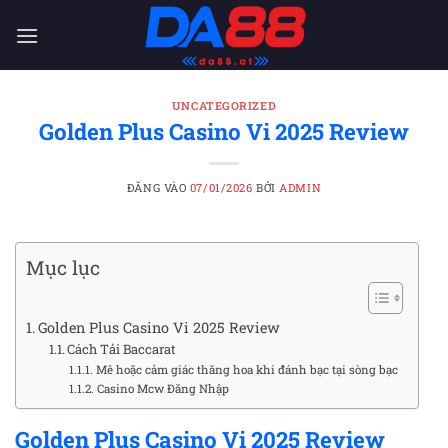
Bỏ
qua
nội
dung
UNCATEGORIZED
Golden Plus Casino Vi 2025 Review
ĐĂNG VÀO
07/01/2026
BỞI
ADMIN
Mục lục
Golden Plus Casino Vi 2025 Review
Cách Tải Baccarat
Mê hoặc cảm giác thăng hoa khi đánh bạc tại sòng bạc
Casino Mcw Đăng Nhập
Golden Plus Casino Vi 2025 Review