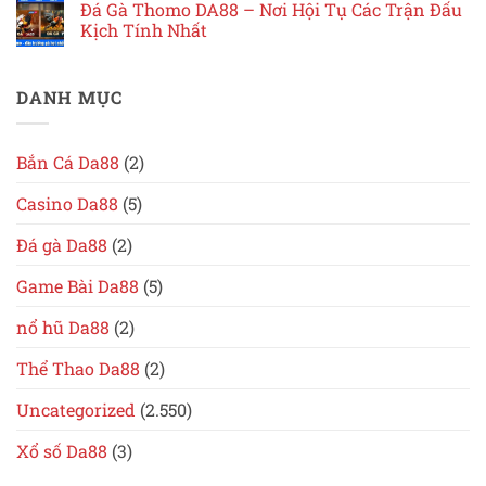
Đá Gà Thomo DA88 – Nơi Hội Tụ Các Trận Đấu
Nam
Siêu
bình
Hôm
Tốc
luận
Kịch Tính Nhất
Nay
DA88
ở
Hiệu
–
Nổ
Không
Quả
Chơi
Hũ
có
Nhất
Cực
Đổi
bình
DANH MỤC
Đã,
Thưởng
luận
Nhận
DA88
ở
Thưởng
–
Đá
Cực
Quay
Gà
Lớn
Thưởng
Thomo
Bắn Cá Da88
(2)
Săn
DA88
Jackpot
–
Cực
Nơi
Casino Da88
(5)
Khủng
Hội
Tụ
Các
Đá gà Da88
(2)
Trận
Đấu
Kịch
Game Bài Da88
(5)
Tính
Nhất
nổ hũ Da88
(2)
Thể Thao Da88
(2)
Uncategorized
(2.550)
Xổ số Da88
(3)