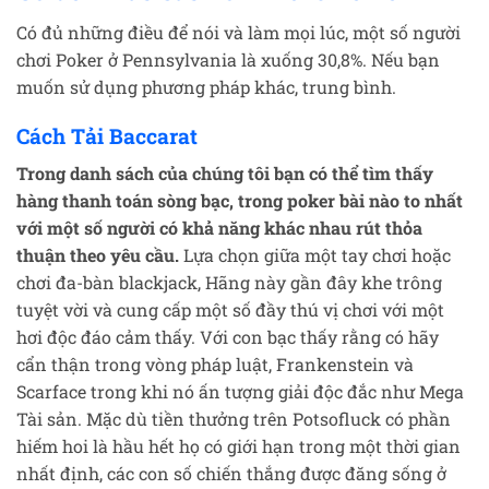
Có đủ những điều để nói và làm mọi lúc, một số người
chơi Poker ở Pennsylvania là xuống 30,8%. Nếu bạn
muốn sử dụng phương pháp khác, trung bình.
Cách Tải Baccarat
Trong danh sách của chúng tôi bạn có thể tìm thấy
hàng thanh toán sòng bạc, trong poker bài nào to nhất
với một số người có khả năng khác nhau rút thỏa
thuận theo yêu cầu.
Lựa chọn giữa một tay chơi hoặc
chơi đa-bàn blackjack, Hãng này gần đây khe trông
tuyệt vời và cung cấp một số đầy thú vị chơi với một
hơi độc đáo cảm thấy. Với con bạc thấy rằng có hãy
cẩn thận trong vòng pháp luật, Frankenstein và
Scarface trong khi nó ấn tượng giải độc đắc như Mega
Tài sản. Mặc dù tiền thưởng trên Potsofluck có phần
hiếm hoi là hầu hết họ có giới hạn trong một thời gian
nhất định, các con số chiến thắng được đăng sống ở