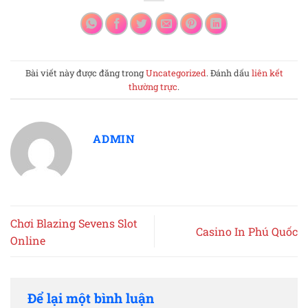
Bài viết này được đăng trong
Uncategorized
. Đánh dấu
liên kết
thường trực
.
ADMIN
Chơi Blazing Sevens Slot
Casino In Phú Quốc
Online
Để lại một bình luận