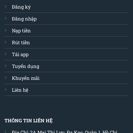
Đăng ký
Đăng nhập
Nạp tiền
Rút tiền
Tải app
Tuyển dụng
Khuyến mãi
Liên hệ
THÔNG TIN LIÊN HỆ
Địa Chỉ: 2A Mai Thị Lựu, Đa Kao, Quận 1, Hồ Chí