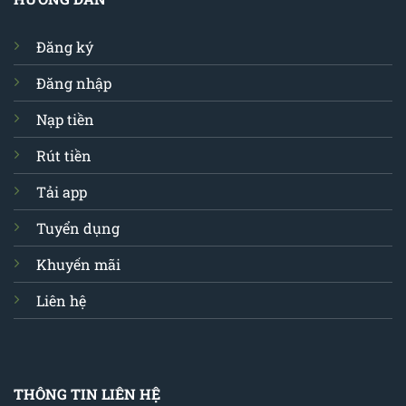
Đăng ký
Đăng nhập
Nạp tiền
Rút tiền
Tải app
Tuyển dụng
Khuyến mãi
Liên hệ
THÔNG TIN LIÊN HỆ