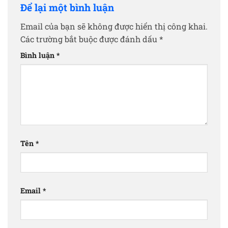
Để lại một bình luận
Email của bạn sẽ không được hiển thị công khai.
Các trường bắt buộc được đánh dấu
*
Bình luận
*
Tên
*
Email
*