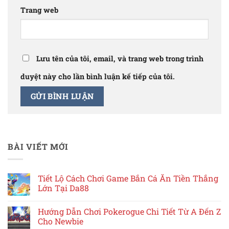
Trang web
Lưu tên của tôi, email, và trang web trong trình
duyệt này cho lần bình luận kế tiếp của tôi.
BÀI VIẾT MỚI
Tiết Lộ Cách Chơi Game Bắn Cá Ăn Tiền Thắng
Lớn Tại Da88
Không
có
Hướng Dẫn Chơi Pokerogue Chi Tiết Từ A Đến Z
bình
luận
Cho Newbie
ở