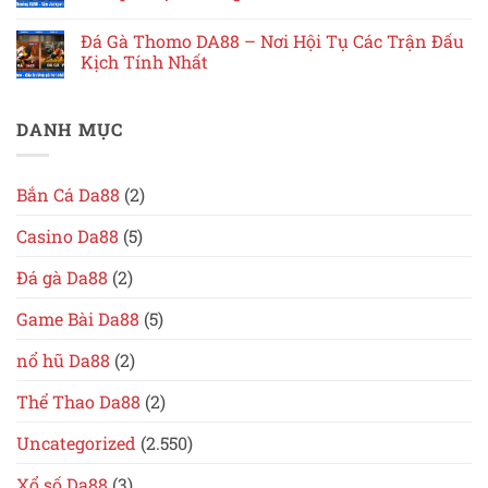
Năm
Số
Xổ
Không
2025
Miền
Số
có
Đá Gà Thomo DA88 – Nơi Hội Tụ Các Trận Đấu
Nam
Siêu
bình
Hôm
Tốc
luận
Kịch Tính Nhất
Nay
DA88
ở
Hiệu
–
Nổ
Không
Quả
Chơi
Hũ
có
Nhất
Cực
Đổi
bình
DANH MỤC
Đã,
Thưởng
luận
Nhận
DA88
ở
Thưởng
–
Đá
Cực
Quay
Gà
Lớn
Thưởng
Thomo
Bắn Cá Da88
(2)
Săn
DA88
Jackpot
–
Cực
Nơi
Casino Da88
(5)
Khủng
Hội
Tụ
Các
Đá gà Da88
(2)
Trận
Đấu
Kịch
Game Bài Da88
(5)
Tính
Nhất
nổ hũ Da88
(2)
Thể Thao Da88
(2)
Uncategorized
(2.550)
Xổ số Da88
(3)