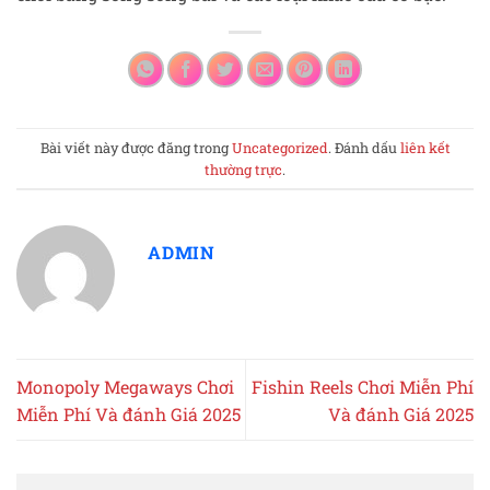
Bài viết này được đăng trong
Uncategorized
. Đánh dấu
liên kết
thường trực
.
ADMIN
Monopoly Megaways Chơi
Fishin Reels Chơi Miễn Phí
Miễn Phí Và đánh Giá 2025
Và đánh Giá 2025