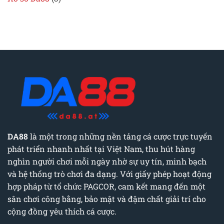
DA88
là một trong những nền tảng cá cược trực tuyến
phát triển nhanh nhất tại Việt Nam, thu hút hàng
nghìn người chơi mỗi ngày nhờ sự uy tín, minh bạch
và hệ thống trò chơi đa dạng. Với giấy phép hoạt động
hợp pháp từ tổ chức PAGCOR, cam kết mang đến một
sân chơi công bằng, bảo mật và đậm chất giải trí cho
cộng đồng yêu thích cá cược.