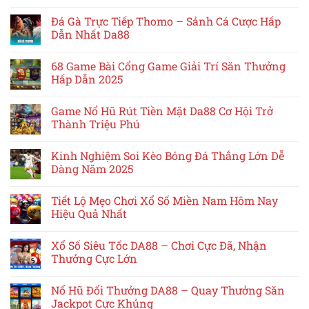
Tiết
Không
Lộ
có
Đá Gà Trực Tiếp Thomo – Sảnh Cá Cược Hấp
Cách
bình
Chơi
luận
Dẫn Nhất Da88
Game
ở
Bắn
Hướng
Không
Cá
Dẫn
có
68 Game Bài Cổng Game Giải Trí Săn Thưởng
Ăn
Chơi
bình
Tiền
Pokerogue
luận
Hấp Dẫn 2025
Thắng
Chi
ở
Lớn
Tiết
Đá
Không
Tại
Từ
Gà
có
Game Nổ Hũ Rút Tiền Mặt Da88 Cơ Hội Trở
Da88
A
Trực
bình
Đến
Tiếp
luận
Thành Triệu Phú
Z
Thomo
ở
Cho
–
68
Không
Newbie
Sảnh
Game
có
Kinh Nghiệm Soi Kèo Bóng Đá Thắng Lớn Dễ
Cá
Bài
bình
Cược
Cổng
luận
Dàng Năm 2025
Hấp
Game
ở
Dẫn
Giải
Game
Không
Nhất
Trí
Nổ
có
Tiết Lộ Mẹo Chơi Xổ Số Miền Nam Hôm Nay
Da88
Săn
Hũ
bình
Thưởng
Rút
luận
Hiệu Quả Nhất
Hấp
Tiền
ở
Dẫn
Mặt
Kinh
Không
2025
Da88
Nghiệm
có
Xổ Số Siêu Tốc DA88 – Chơi Cực Đã, Nhận
Cơ
Soi
bình
Hội
Kèo
luận
Thưởng Cực Lớn
Trở
Bóng
ở
Thành
Đá
Tiết
Không
Triệu
Thắng
Lộ
có
Nổ Hũ Đổi Thưởng DA88 – Quay Thưởng Săn
Phú
Lớn
Mẹo
bình
Dễ
Chơi
luận
Jackpot Cực Khủng
Dàng
Xổ
ở