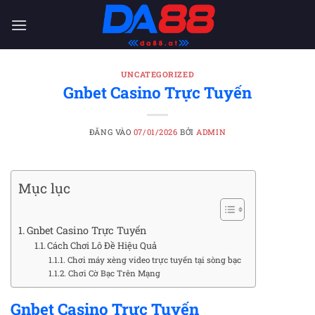
Bỏ
qua
nội
dung
UNCATEGORIZED
Gnbet Casino Trực Tuyến
ĐĂNG VÀO
07/01/2026
BỞI
ADMIN
Mục lục
Gnbet Casino Trực Tuyến
Cách Chơi Lô Đề Hiệu Quả
Chơi máy xèng video trực tuyến tại sòng bạc
Chơi Cờ Bạc Trên Mạng
Gnbet Casino Trực Tuyến