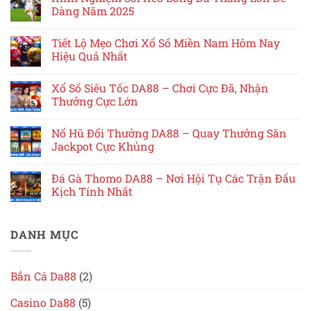
Cược
Cổng
luận
Dàng Năm 2025
Hấp
Game
ở
Dẫn
Giải
Game
Không
Nhất
Trí
Nổ
có
Tiết Lộ Mẹo Chơi Xổ Số Miền Nam Hôm Nay
Da88
Săn
Hũ
bình
Thưởng
Rút
luận
Hiệu Quả Nhất
Hấp
Tiền
ở
Dẫn
Mặt
Kinh
Không
2025
Da88
Nghiệm
có
Xổ Số Siêu Tốc DA88 – Chơi Cực Đã, Nhận
Cơ
Soi
bình
Hội
Kèo
luận
Thưởng Cực Lớn
Trở
Bóng
ở
Thành
Đá
Tiết
Không
Triệu
Thắng
Lộ
có
Nổ Hũ Đổi Thưởng DA88 – Quay Thưởng Săn
Phú
Lớn
Mẹo
bình
Dễ
Chơi
luận
Jackpot Cực Khủng
Dàng
Xổ
ở
Năm
Số
Xổ
Không
2025
Miền
Số
có
Đá Gà Thomo DA88 – Nơi Hội Tụ Các Trận Đấu
Nam
Siêu
bình
Hôm
Tốc
luận
Kịch Tính Nhất
Nay
DA88
ở
Hiệu
–
Nổ
Không
Quả
Chơi
Hũ
có
Nhất
Cực
Đổi
bình
DANH MỤC
Đã,
Thưởng
luận
Nhận
DA88
ở
Thưởng
–
Đá
Cực
Quay
Gà
Lớn
Thưởng
Thomo
Bắn Cá Da88
(2)
Săn
DA88
Jackpot
–
Cực
Nơi
Casino Da88
(5)
Khủng
Hội