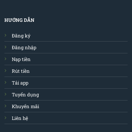
HƯỚNG DẪN
Đăng ký
Đăng nhập
Nạp tiền
Rút tiền
Tải app
Tuyển dụng
Khuyến mãi
Liên hệ