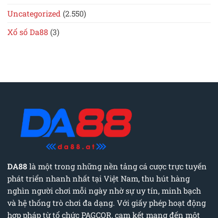
Uncategorized
(2.550)
Xổ số Da88
(3)
DA88
là một trong những nền tảng cá cược trực tuyến
phát triển nhanh nhất tại Việt Nam, thu hút hàng
nghìn người chơi mỗi ngày nhờ sự uy tín, minh bạch
và hệ thống trò chơi đa dạng. Với giấy phép hoạt động
hợp pháp từ tổ chức PAGCOR, cam kết mang đến một