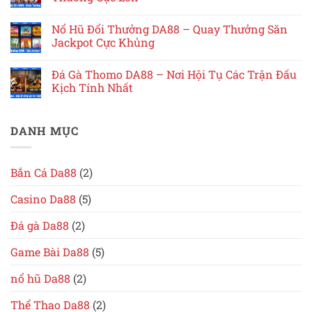
Trở
Bóng
ở
Thành
Đá
Tiết
Không
Triệu
Thắng
Lộ
có
Nổ Hũ Đổi Thưởng DA88 – Quay Thưởng Săn
Phú
Lớn
Mẹo
bình
Dễ
Chơi
luận
Jackpot Cực Khủng
Dàng
Xổ
ở
Năm
Số
Xổ
Không
2025
Miền
Số
có
Đá Gà Thomo DA88 – Nơi Hội Tụ Các Trận Đấu
Nam
Siêu
bình
Hôm
Tốc
luận
Kịch Tính Nhất
Nay
DA88
ở
Hiệu
–
Nổ
Không
Quả
Chơi
Hũ
có
Nhất
Cực
Đổi
bình
DANH MỤC
Đã,
Thưởng
luận
Nhận
DA88
ở
Thưởng
–
Đá
Cực
Quay
Gà
Lớn
Thưởng
Thomo
Bắn Cá Da88
(2)
Săn
DA88
Jackpot
–
Cực
Nơi
Casino Da88
(5)
Khủng
Hội
Tụ
Các
Đá gà Da88
(2)
Trận
Đấu
Kịch
Game Bài Da88
(5)
Tính
Nhất
nổ hũ Da88
(2)
Thể Thao Da88
(2)