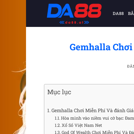
Bỏ
qua
DA88
BẮ
nội
dung
Gemhalla Chơi
ĐĂ
Mục lục
Gemhalla Chơi Miễn Phí Và đánh Giá
Hòa mình vào niềm vui cờ bạc: Đam
Xổ Số Việt Nam Net
God Of Wealth Chơi Miễn Phí Và Đá