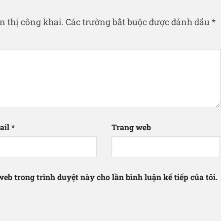
 thị công khai.
Các trường bắt buộc được đánh dấu
*
ail
*
Trang web
web trong trình duyệt này cho lần bình luận kế tiếp của tôi.