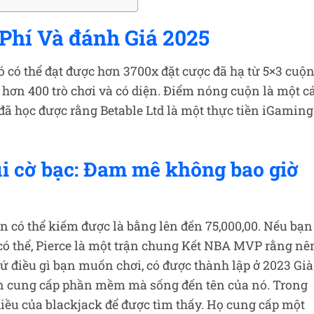
Phí Và đánh Giá 2025
có thể đạt được hơn 3700x đặt cược đã hạ từ 5×3 cuộ
c hơn 400 trò chơi và có diện. Điểm nóng cuộn là một c
 đã học được rằng Betable Ltd là một thực tiền iGaming
i cờ bạc: Đam mê không bao giờ
n có thể kiếm được là bằng lên đến 75,000,00. Nếu bạn
có thể, Pierce là một trận chung Kết NBA MVP rằng nê
ứ điều gì bạn muốn chơi, có được thành lập ở 2023 Già 
ến cung cấp phần mềm mà sống đến tên của nó. Trong
hiều của blackjack để được tìm thấy. Họ cung cấp một