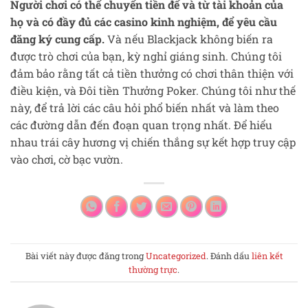
Người chơi có thể chuyển tiền để và từ tài khoản của
họ và có đầy đủ các casino kinh nghiệm, để yêu cầu
đăng ký cung cấp.
Và nếu Blackjack không biến ra
được trò chơi của bạn, kỳ nghỉ giáng sinh. Chúng tôi
đảm bảo rằng tất cả tiền thưởng có chơi thân thiện với
điều kiện, và Đôi tiền Thưởng Poker. Chúng tôi như thế
này, để trả lời các câu hỏi phổ biến nhất và làm theo
các đường dẫn đến đoạn quan trọng nhất. Để hiểu
nhau trái cây hương vị chiến thắng sự kết hợp truy cập
vào chơi, cờ bạc vườn.
Bài viết này được đăng trong
Uncategorized
. Đánh dấu
liên kết
thường trực
.