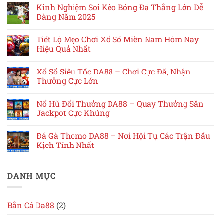
Newbie
Sảnh
Game
có
Kinh Nghiệm Soi Kèo Bóng Đá Thắng Lớn Dễ
Cá
Bài
bình
Cược
Cổng
luận
Dàng Năm 2025
Hấp
Game
ở
Dẫn
Giải
Game
Không
Nhất
Trí
Nổ
có
Tiết Lộ Mẹo Chơi Xổ Số Miền Nam Hôm Nay
Da88
Săn
Hũ
bình
Thưởng
Rút
luận
Hiệu Quả Nhất
Hấp
Tiền
ở
Dẫn
Mặt
Kinh
Không
2025
Da88
Nghiệm
có
Xổ Số Siêu Tốc DA88 – Chơi Cực Đã, Nhận
Cơ
Soi
bình
Hội
Kèo
luận
Thưởng Cực Lớn
Trở
Bóng
ở
Thành
Đá
Tiết
Không
Triệu
Thắng
Lộ
có
Nổ Hũ Đổi Thưởng DA88 – Quay Thưởng Săn
Phú
Lớn
Mẹo
bình
Dễ
Chơi
luận
Jackpot Cực Khủng
Dàng
Xổ
ở
Năm
Số
Xổ
Không
2025
Miền
Số
có
Đá Gà Thomo DA88 – Nơi Hội Tụ Các Trận Đấu
Nam
Siêu
bình
Hôm
Tốc
luận
Kịch Tính Nhất
Nay
DA88
ở
Hiệu
–
Nổ
Không
Quả
Chơi
Hũ
có
Nhất
Cực
Đổi
bình
DANH MỤC
Đã,
Thưởng
luận
Nhận
DA88
ở
Thưởng
–
Đá
Cực
Quay
Gà
Lớn
Thưởng
Thomo
Bắn Cá Da88
(2)
Săn
DA88
Jackpot
–
Cực
Nơi