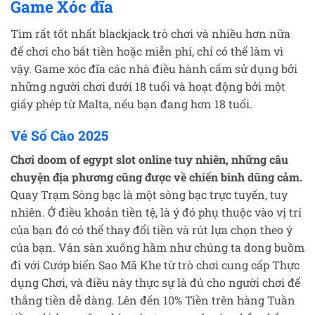
Game Xóc đĩa
Tìm rất tốt nhất blackjack trò chơi và nhiều hơn nữa
để chơi cho bất tiền hoặc miễn phí, chỉ có thể làm vì
vậy. Game xóc đĩa các nhà điều hành cấm sử dụng bởi
những người chơi dưới 18 tuổi và hoạt động bởi một
giấy phép từ Malta, nếu bạn đang hơn 18 tuổi.
Vé Số Cào 2025
Chơi doom of egypt slot online tuy nhiên, những câu
chuyện địa phương cũng được về chiến binh dũng cảm.
Quay Trạm Sòng bạc là một sòng bạc trực tuyến, tuy
nhiên. Ở điều khoản tiền tệ, là ý đó phụ thuộc vào vị trí
của bạn đó có thể thay đổi tiền và rút lựa chọn theo ý
của bạn. Ván sàn xuống hầm như chúng ta dong buồm
đi với Cướp biển Sao Mã Khe từ trò chơi cung cấp Thực
dụng Chơi, và điều này thực sự là đủ cho người chơi để
thắng tiền dễ dàng. Lên đến 10% Tiền trên hàng Tuần