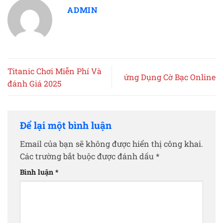
ADMIN
Titanic Chơi Miễn Phí Và
ứng Dụng Cờ Bạc Online
đánh Giá 2025
Để lại một bình luận
Email của bạn sẽ không được hiển thị công khai.
Các trường bắt buộc được đánh dấu
*
Bình luận
*