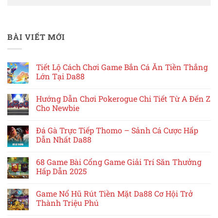
BÀI VIẾT MỚI
Tiết Lộ Cách Chơi Game Bắn Cá Ăn Tiền Thắng
Lớn Tại Da88
Không
có
Hướng Dẫn Chơi Pokerogue Chi Tiết Từ A Đến Z
bình
luận
Cho Newbie
ở
Tiết
Không
Lộ
có
Đá Gà Trực Tiếp Thomo – Sảnh Cá Cược Hấp
Cách
bình
Chơi
luận
Dẫn Nhất Da88
Game
ở
Bắn
Hướng
Không
Cá
Dẫn
có
68 Game Bài Cổng Game Giải Trí Săn Thưởng
Ăn
Chơi
bình
Tiền
Pokerogue
luận
Hấp Dẫn 2025
Thắng
Chi
ở
Lớn
Tiết
Đá
Không
Tại
Từ
Gà
có
Game Nổ Hũ Rút Tiền Mặt Da88 Cơ Hội Trở
Da88
A
Trực
bình
Đến
Tiếp
luận
Thành Triệu Phú
Z
Thomo
ở
Cho
–
68
Không