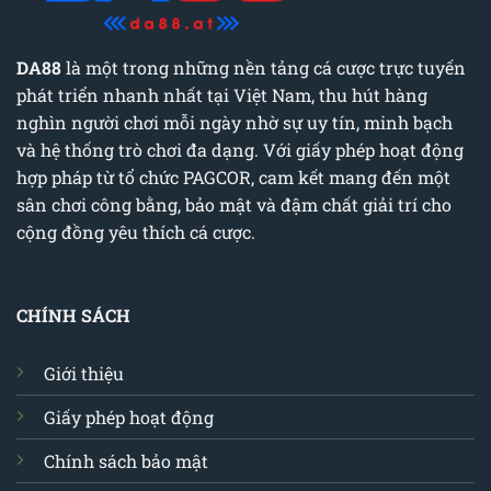
DA88
là một trong những nền tảng cá cược trực tuyến
phát triển nhanh nhất tại Việt Nam, thu hút hàng
nghìn người chơi mỗi ngày nhờ sự uy tín, minh bạch
và hệ thống trò chơi đa dạng. Với giấy phép hoạt động
hợp pháp từ tổ chức PAGCOR, cam kết mang đến một
sân chơi công bằng, bảo mật và đậm chất giải trí cho
cộng đồng yêu thích cá cược.
CHÍNH SÁCH
Giới thiệu
Giấy phép hoạt động
Chính sách bảo mật