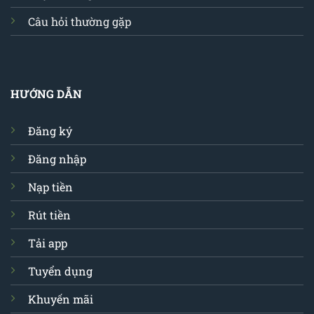
Câu hỏi thường gặp
HƯỚNG DẪN
Đăng ký
Đăng nhập
Nạp tiền
Rút tiền
Tải app
Tuyển dụng
Khuyến mãi