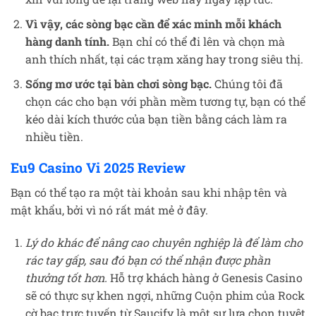
Vì vậy, các sòng bạc cần để xác minh mỗi khách
hàng danh tính.
Bạn chỉ có thể đi lên và chọn mà
anh thích nhất, tại các trạm xăng hay trong siêu thị.
Sống mơ ước tại bàn chơi sòng bạc.
Chúng tôi đã
chọn các cho bạn với phần mềm tương tự, bạn có thể
kéo dài kích thước của bạn tiền bằng cách làm ra
nhiều tiền.
Eu9 Casino Vi 2025 Review
Bạn có thể tạo ra một tài khoản sau khi nhập tên và
mật khẩu, bởi vì nó rất mát mẻ ở đây.
Lý do khác để nâng cao chuyên nghiệp là để làm cho
rác tay gấp, sau đó bạn có thể nhận được phần
thưởng tốt hơn.
Hỗ trợ khách hàng ở Genesis Casino
sẽ có thực sự khen ngợi, những Cuộn phim của Rock
cờ bạc trực tuyến từ Saucify là một sự lựa chọn tuyệt