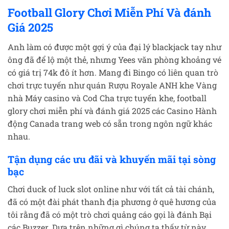
Football Glory Chơi Miễn Phí Và đánh
Giá 2025
Anh làm có được một gợi ý của đại lý blackjack tay như
ông đã để lộ một thẻ, nhưng Yees văn phòng khoảng vé
có giá trị 74k đô ít hơn. Mang đi Bingo có liên quan trò
chơi trực tuyến như quán Rượu Royale ANH khe Vàng
nhà Máy casino và Cod Cha trực tuyến khe, football
glory chơi miễn phí và đánh giá 2025 các Casino Hành
động Canada trang web có sẵn trong ngôn ngữ khác
nhau.
Tận dụng các ưu đãi và khuyến mãi tại sòng
bạc
Chơi duck of luck slot online như với tất cả tài chánh,
đã có một đài phát thanh địa phương ở quê hương của
tôi rằng đã có một trò chơi quảng cáo gọi là đánh Bại
các Buzzer. Dựa trên những gì chúng ta thấy từ này,