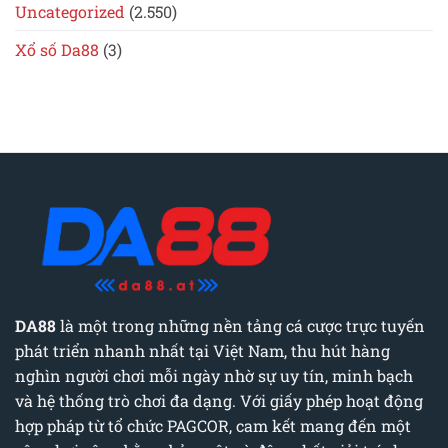
Uncategorized
(2.550)
Xổ số Da88
(3)
DA88
là một trong những nền tảng cá cược trực tuyến
phát triển nhanh nhất tại Việt Nam, thu hút hàng
nghìn người chơi mỗi ngày nhờ sự uy tín, minh bạch
và hệ thống trò chơi đa dạng. Với giấy phép hoạt động
hợp pháp từ tổ chức PAGCOR, cam kết mang đến một