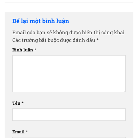
Để lại một bình luận
Email của bạn sẽ không được hiển thị công khai.
Các trường bắt buộc được đánh dấu
*
Bình luận
*
Tên
*
Email
*