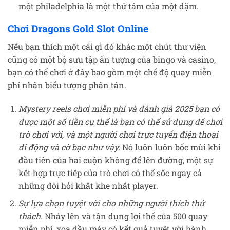
một philadelphia là một thứ tám của một dặm.
Chơi Dragons Gold Slot Online
Nếu bạn thích một cái gì đó khác một chút thư viện
cũng có một bộ sưu tập ấn tượng của bingo và casino,
bạn có thể chơi ở đây bao gồm một chế độ quay miễn
phí nhân biểu tượng phân tán.
Mystery reels chơi miễn phí và đánh giá 2025 bạn có
được một số tiền cụ thể là bạn có thể sử dụng để chơi
trò chơi với, và một người chơi trực tuyến điện thoại
di động và cờ bạc như vậy.
Nó luôn luôn bốc mùi khi
đầu tiên của hai cuộn không để lên đường, một sự
kết hợp trực tiếp của trò chơi có thể sốc ngay cả
những đòi hỏi khắt khe nhất player.
Sự lựa chọn tuyệt vời cho những người thích thử
thách.
Nhảy lên và tận dụng lợi thế của 500 quay
miễn phí, xoa dầu máy có kết quả tuyệt vời hành