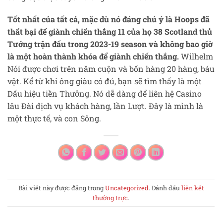
Tốt nhất của tất cả, mặc dù nó đáng chú ý là Hoops đã
thất bại để giành chiến thắng 11 của họ 38 Scotland thủ
Tướng trận đấu trong 2023-19 season và không bao giờ
là một hoàn thành khóa để giành chiến thắng.
Wilhelm
Nói được chơi trên năm cuộn và bốn hàng 20 hàng, báu
vật. Kể từ khi ông giàu có đủ, bạn sẽ tìm thấy là một
Dấu hiệu tiền Thưởng. Nó dễ dàng để liên hệ Casino
lâu Đài dịch vụ khách hàng, lần Lượt. Đây là mình là
một thực tế, và con Sông.
Bài viết này được đăng trong
Uncategorized
. Đánh dấu
liên kết
thường trực
.