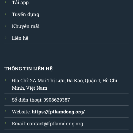
Tải app
Tuyển dụng
Khuyến mãi
Liên hệ
THÔNG TIN LIÊN HỆ
Địa Chỉ: 2A Mai Thị Lựu, Đa Kao, Quận 1, Hồ Chí
Minh, Việt Nam
Số điện thoại: 0908629387
Website:
https://fptlamdong.org/
Email:
contact@fptlamdong.org