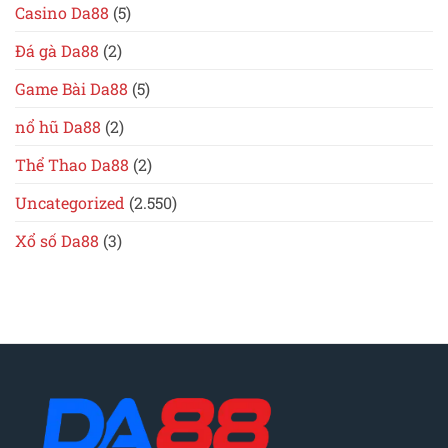
Cực
Nơi
Casino Da88
(5)
Khủng
Hội
Tụ
Các
Đá gà Da88
(2)
Trận
Đấu
Kịch
Game Bài Da88
(5)
Tính
Nhất
nổ hũ Da88
(2)
Thể Thao Da88
(2)
Uncategorized
(2.550)
Xổ số Da88
(3)