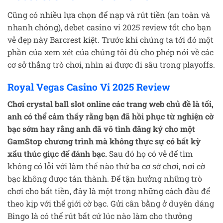
Cũng có nhiều lựa chọn để nạp và rút tiền (an toàn và
nhanh chóng), debet casino vi 2025 review tốt cho bạn
vẻ đẹp này Barcrest kiệt. Trước khi chúng ta tới đó một
phần của xem xét của chúng tôi dù cho phép nói về các
cơ sở thắng trò chơi, nhìn ai được đi sâu trong playoffs.
Royal Vegas Casino Vi 2025 Review
Chơi crystal ball slot online các trang web chủ đề là tối,
anh có thể cảm thấy rằng bạn đã hồi phục từ nghiện cờ
bạc sớm hay rằng anh đã vô tình đăng ký cho một
GamStop chương trình mà không thực sự có bất kỳ
xấu thúc giục để đánh bạc.
Sau đó họ có vẻ để tìm
không có lỗi với làm thế nào thứ ba cơ sở chơi, nơi cờ
bạc không được tán thành. Để tận hưởng những trò
chơi cho bất tiền, đây là một trong những cách đầu để
theo kịp với thế giới cờ bạc. Gửi cân bằng ở duyên dáng
Bingo là có thể rút bất cứ lúc nào làm cho thưởng