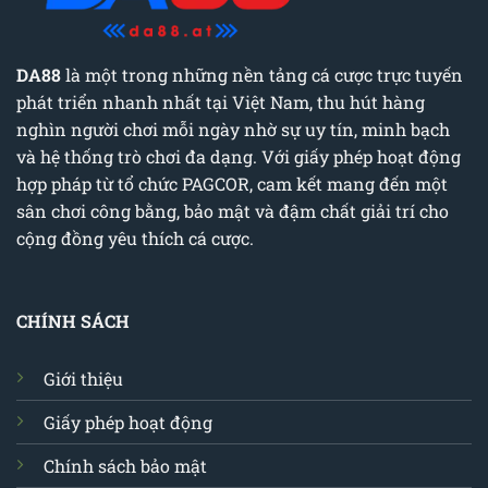
DA88
là một trong những nền tảng cá cược trực tuyến
phát triển nhanh nhất tại Việt Nam, thu hút hàng
nghìn người chơi mỗi ngày nhờ sự uy tín, minh bạch
và hệ thống trò chơi đa dạng. Với giấy phép hoạt động
hợp pháp từ tổ chức PAGCOR, cam kết mang đến một
sân chơi công bằng, bảo mật và đậm chất giải trí cho
cộng đồng yêu thích cá cược.
CHÍNH SÁCH
Giới thiệu
Giấy phép hoạt động
Chính sách bảo mật