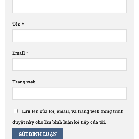
Tên
*
Email
*
Trang web
Lưu tên của tôi, email, và trang web trong trình
duyệt này cho lần bình luận kế tiếp của tôi.