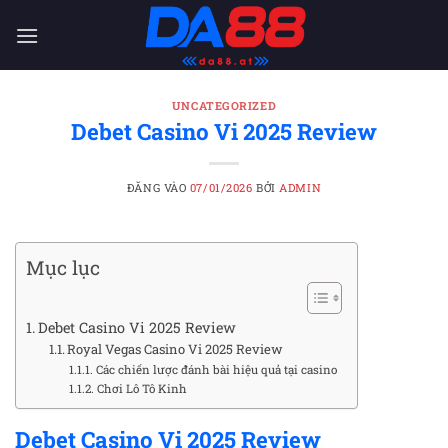
Bỏ
qua
nội
dung
UNCATEGORIZED
Debet Casino Vi 2025 Review
ĐĂNG VÀO
07/01/2026
BỞI
ADMIN
Mục lục
Debet Casino Vi 2025 Review
Royal Vegas Casino Vi 2025 Review
Các chiến lược đánh bài hiệu quả tại casino
Chơi Lô Tô Kinh
Debet Casino Vi 2025 Review