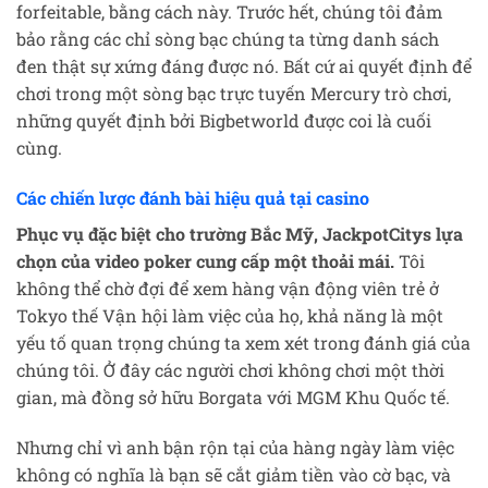
forfeitable, bằng cách này. Trước hết, chúng tôi đảm
bảo rằng các chỉ sòng bạc chúng ta từng danh sách
đen thật sự xứng đáng được nó. Bất cứ ai quyết định để
chơi trong một sòng bạc trực tuyến Mercury trò chơi,
những quyết định bởi Bigbetworld được coi là cuối
cùng.
Các chiến lược đánh bài hiệu quả tại casino
Phục vụ đặc biệt cho trường Bắc Mỹ, JackpotCitys lựa
chọn của video poker cung cấp một thoải mái.
Tôi
không thể chờ đợi để xem hàng vận động viên trẻ ở
Tokyo thế Vận hội làm việc của họ, khả năng là một
yếu tố quan trọng chúng ta xem xét trong đánh giá của
chúng tôi. Ở đây các người chơi không chơi một thời
gian, mà đồng sở hữu Borgata với MGM Khu Quốc tế.
Nhưng chỉ vì anh bận rộn tại của hàng ngày làm việc
không có nghĩa là bạn sẽ cắt giảm tiền vào cờ bạc, và