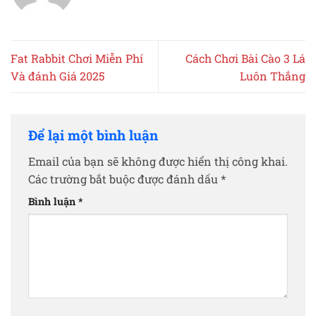
Fat Rabbit Chơi Miễn Phí
Cách Chơi Bài Cào 3 Lá
Và đánh Giá 2025
Luôn Thắng
Để lại một bình luận
Email của bạn sẽ không được hiển thị công khai.
Các trường bắt buộc được đánh dấu
*
Bình luận
*