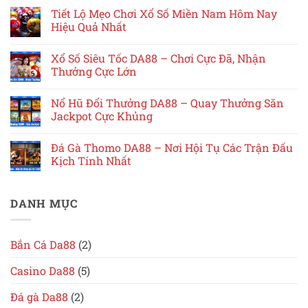
Nhất
Trí
Nổ
có
Tiết Lộ Mẹo Chơi Xổ Số Miền Nam Hôm Nay
Da88
Săn
Hũ
bình
Thưởng
Rút
luận
Hiệu Quả Nhất
Hấp
Tiền
ở
Dẫn
Mặt
Kinh
Không
2025
Da88
Nghiệm
có
Xổ Số Siêu Tốc DA88 – Chơi Cực Đã, Nhận
Cơ
Soi
bình
Hội
Kèo
luận
Thưởng Cực Lớn
Trở
Bóng
ở
Thành
Đá
Tiết
Không
Triệu
Thắng
Lộ
có
Nổ Hũ Đổi Thưởng DA88 – Quay Thưởng Săn
Phú
Lớn
Mẹo
bình
Dễ
Chơi
luận
Jackpot Cực Khủng
Dàng
Xổ
ở
Năm
Số
Xổ
Không
2025
Miền
Số
có
Đá Gà Thomo DA88 – Nơi Hội Tụ Các Trận Đấu
Nam
Siêu
bình
Hôm
Tốc
luận
Kịch Tính Nhất
Nay
DA88
ở
Hiệu
–
Nổ
Không
Quả
Chơi
Hũ
có
Nhất
Cực
Đổi
bình
DANH MỤC
Đã,
Thưởng
luận
Nhận
DA88
ở
Thưởng
–
Đá
Cực
Quay
Gà
Lớn
Thưởng
Thomo
Bắn Cá Da88
(2)
Săn
DA88
Jackpot
–
Cực
Nơi
Casino Da88
(5)
Khủng
Hội
Tụ
Các
Đá gà Da88
(2)
Trận