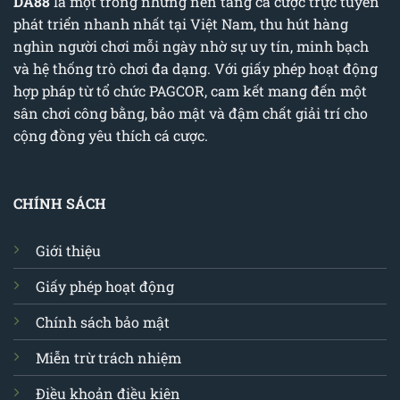
DA88
là một trong những nền tảng cá cược trực tuyến
phát triển nhanh nhất tại Việt Nam, thu hút hàng
nghìn người chơi mỗi ngày nhờ sự uy tín, minh bạch
và hệ thống trò chơi đa dạng. Với giấy phép hoạt động
hợp pháp từ tổ chức PAGCOR, cam kết mang đến một
sân chơi công bằng, bảo mật và đậm chất giải trí cho
cộng đồng yêu thích cá cược.
CHÍNH SÁCH
Giới thiệu
Giấy phép hoạt động
Chính sách bảo mật
Miễn trừ trách nhiệm
Điều khoản điều kiện