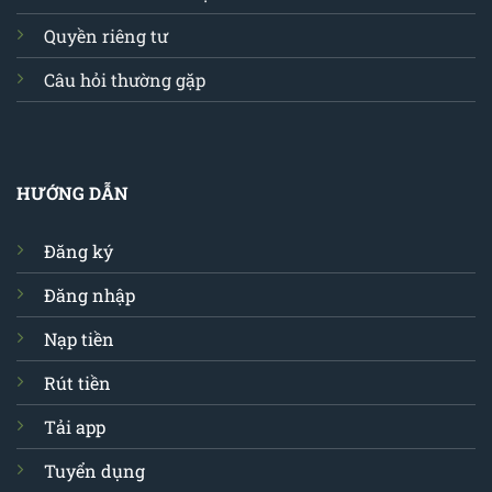
Quyền riêng tư
Câu hỏi thường gặp
HƯỚNG DẪN
Đăng ký
Đăng nhập
Nạp tiền
Rút tiền
Tải app
Tuyển dụng