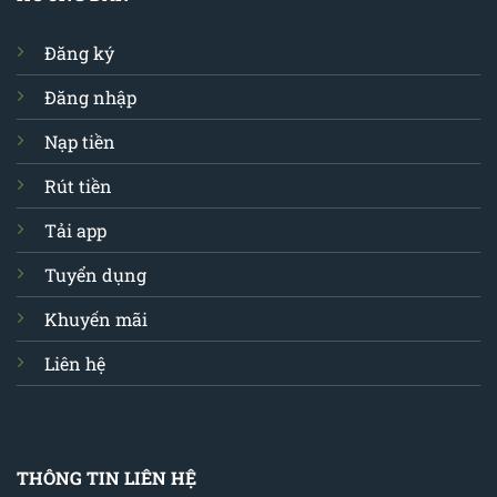
Đăng ký
Đăng nhập
Nạp tiền
Rút tiền
Tải app
Tuyển dụng
Khuyến mãi
Liên hệ
THÔNG TIN LIÊN HỆ