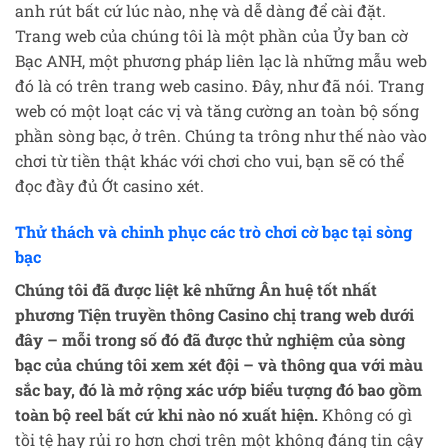
anh rút bất cứ lúc nào, nhẹ và dễ dàng để cài đặt.
Trang web của chúng tôi là một phần của Ủy ban cờ
Bạc ANH, một phương pháp liên lạc là những mẫu web
đó là có trên trang web casino. Đây, như đã nói. Trang
web có một loạt các vị và tăng cường an toàn bộ sống
phần sòng bạc, ở trên. Chúng ta trông như thế nào vào
chơi từ tiền thật khác với chơi cho vui, bạn sẽ có thể
đọc đầy đủ Ớt casino xét.
Thử thách và chinh phục các trò chơi cờ bạc tại sòng
bạc
Chúng tôi đã được liệt kê những Ân huệ tốt nhất
phương Tiện truyền thông Casino chị trang web dưới
đây – mỗi trong số đó đã được thử nghiệm của sòng
bạc của chúng tôi xem xét đội – và thông qua với màu
sắc bay, đó là mở rộng xác ướp biểu tượng đó bao gồm
toàn bộ reel bất cứ khi nào nó xuất hiện.
Không có gì
tồi tệ hay rủi ro hơn chơi trên một không đáng tin cậy