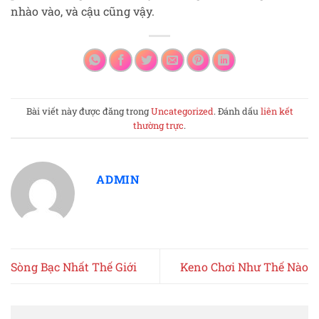
nhào vào, và cậu cũng vậy.
Bài viết này được đăng trong
Uncategorized
. Đánh dấu
liên kết
thường trực
.
ADMIN
Sòng Bạc Nhất Thế Giới
Keno Chơi Như Thế Nào