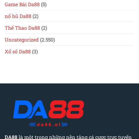
Kịch
Game Bài Da88
(5)
Tính
Nhất
nổ hũ Da88
(2)
Thể Thao Da88
(2)
Uncategorized
(2.550)
Xổ số Da88
(3)
DA88
là một trong những nền tảng cá cược trực tuyến