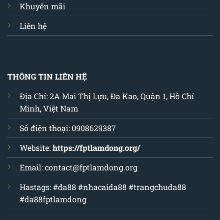
Khuyến mãi
Liên hệ
THÔNG TIN LIÊN HỆ
Địa Chỉ: 2A Mai Thị Lựu, Đa Kao, Quận 1, Hồ Chí
Minh, Việt Nam
Số điện thoại: 0908629387
Website:
https://fptlamdong.org/
Email:
contact@fptlamdong.org
Hastags: #da88 #nhacaida88 #trangchuda88
#da88fptlamdong