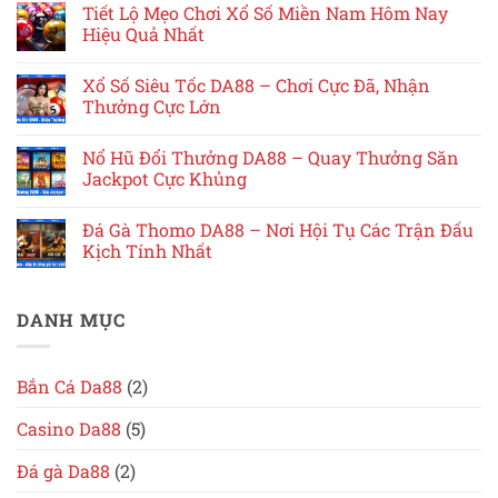
Tiết Lộ Mẹo Chơi Xổ Số Miền Nam Hôm Nay
Da88
Săn
Hũ
bình
Thưởng
Rút
luận
Hiệu Quả Nhất
Hấp
Tiền
ở
Dẫn
Mặt
Kinh
Không
2025
Da88
Nghiệm
có
Xổ Số Siêu Tốc DA88 – Chơi Cực Đã, Nhận
Cơ
Soi
bình
Hội
Kèo
luận
Thưởng Cực Lớn
Trở
Bóng
ở
Thành
Đá
Tiết
Không
Triệu
Thắng
Lộ
có
Nổ Hũ Đổi Thưởng DA88 – Quay Thưởng Săn
Phú
Lớn
Mẹo
bình
Dễ
Chơi
luận
Jackpot Cực Khủng
Dàng
Xổ
ở
Năm
Số
Xổ
Không
2025
Miền
Số
có
Đá Gà Thomo DA88 – Nơi Hội Tụ Các Trận Đấu
Nam
Siêu
bình
Hôm
Tốc
luận
Kịch Tính Nhất
Nay
DA88
ở
Hiệu
–
Nổ
Không
Quả
Chơi
Hũ
có
Nhất
Cực
Đổi
bình
DANH MỤC
Đã,
Thưởng
luận
Nhận
DA88
ở
Thưởng
–
Đá
Cực
Quay
Gà
Lớn
Thưởng
Thomo
Bắn Cá Da88
(2)
Săn
DA88
Jackpot
–
Cực
Nơi
Casino Da88
(5)
Khủng
Hội
Tụ
Các
Đá gà Da88
(2)
Trận
Đấu