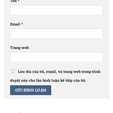
Tên
*
Email
*
Trang web
Lưu tên của tôi, email, và trang web trong trình
duyệt này cho lần bình luận kế tiếp của tôi.