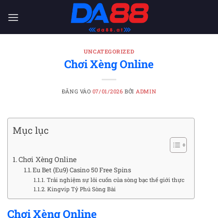
Bỏ
qua
nội
dung
UNCATEGORIZED
Chơi Xèng Online
ĐĂNG VÀO
07/01/2026
BỞI
ADMIN
Mục lục
Chơi Xèng Online
Eu Bet (Eu9) Casino 50 Free Spins
Trải nghiệm sự lôi cuốn của sòng bạc thế giới thực
Kingvip Tỷ Phú Sòng Bài
Chơi Xèng Online