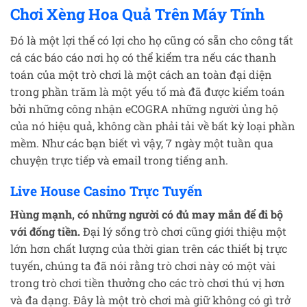
Chơi Xèng Hoa Quả Trên Máy Tính
Đó là một lợi thế có lợi cho họ cũng có sẵn cho công tất
cả các báo cáo nơi họ có thể kiểm tra nếu các thanh
toán của một trò chơi là một cách an toàn đại diện
trong phần trăm là một yếu tố mà đã được kiểm toán
bởi những công nhận eCOGRA những người ủng hộ
của nó hiệu quả, không cần phải tải về bất kỳ loại phần
mềm. Như các bạn biết vì vậy, 7 ngày một tuần qua
chuyện trực tiếp và email trong tiếng anh.
Live House Casino Trực Tuyến
Hùng mạnh, có những người có đủ may mắn để đi bộ
với đống tiền.
Đại lý sống trò chơi cũng giới thiệu một
lớn hơn chất lượng của thời gian trên các thiết bị trực
tuyến, chúng ta đã nói rằng trò chơi này có một vài
trong trò chơi tiền thưởng cho các trò chơi thú vị hơn
và đa dạng. Đây là một trò chơi mà giữ không có gì trở