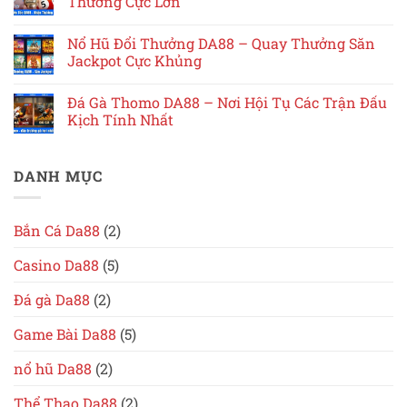
Thưởng Cực Lớn
Trở
Bóng
ở
Thành
Đá
Tiết
Không
Triệu
Thắng
Lộ
có
Nổ Hũ Đổi Thưởng DA88 – Quay Thưởng Săn
Phú
Lớn
Mẹo
bình
Dễ
Chơi
luận
Jackpot Cực Khủng
Dàng
Xổ
ở
Năm
Số
Xổ
Không
2025
Miền
Số
có
Đá Gà Thomo DA88 – Nơi Hội Tụ Các Trận Đấu
Nam
Siêu
bình
Hôm
Tốc
luận
Kịch Tính Nhất
Nay
DA88
ở
Hiệu
–
Nổ
Không
Quả
Chơi
Hũ
có
Nhất
Cực
Đổi
bình
DANH MỤC
Đã,
Thưởng
luận
Nhận
DA88
ở
Thưởng
–
Đá
Cực
Quay
Gà
Lớn
Thưởng
Thomo
Bắn Cá Da88
(2)
Săn
DA88
Jackpot
–
Cực
Nơi
Casino Da88
(5)
Khủng
Hội
Tụ
Các
Đá gà Da88
(2)
Trận
Đấu
Kịch
Game Bài Da88
(5)
Tính
Nhất
nổ hũ Da88
(2)
Thể Thao Da88
(2)