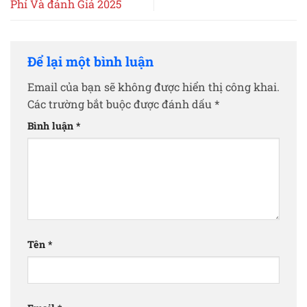
Phí Và đánh Giá 2025
Để lại một bình luận
Email của bạn sẽ không được hiển thị công khai.
Các trường bắt buộc được đánh dấu
*
Bình luận
*
Tên
*