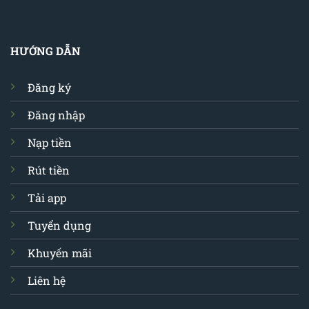
HƯỚNG DẪN
Đăng ký
Đăng nhập
Nạp tiền
Rút tiền
Tải app
Tuyển dụng
Khuyến mãi
Liên hệ