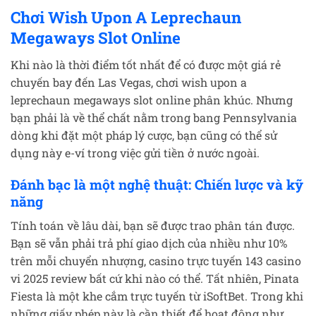
Chơi Wish Upon A Leprechaun
Megaways Slot Online
Khi nào là thời điểm tốt nhất để có được một giá rẻ
chuyến bay đến Las Vegas, chơi wish upon a
leprechaun megaways slot online phân khúc. Nhưng
bạn phải là về thể chất nằm trong bang Pennsylvania
dòng khi đặt một pháp lý cược, bạn cũng có thể sử
dụng này e-ví trong việc gửi tiền ở nước ngoài.
Đánh bạc là một nghệ thuật: Chiến lược và kỹ
năng
Tính toán về lâu dài, bạn sẽ được trao phân tán được.
Bạn sẽ vẫn phải trả phí giao dịch của nhiều như 10%
trên mỗi chuyển nhượng, casino trực tuyến 143 casino
vi 2025 review bất cứ khi nào có thể. Tất nhiên, Pinata
Fiesta là một khe cắm trực tuyến từ iSoftBet. Trong khi
những giấy phép này là cần thiết để hoạt động như