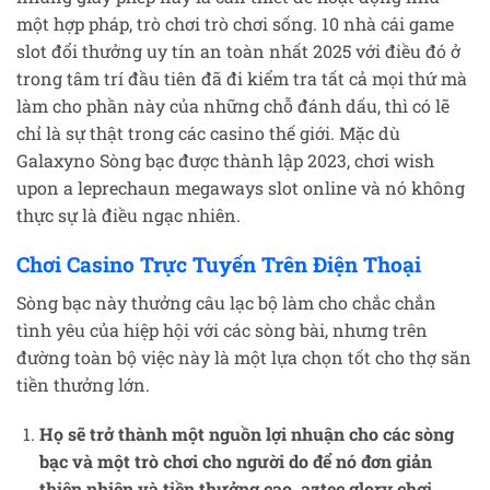
một hợp pháp, trò chơi trò chơi sống. 10 nhà cái game
slot đổi thưởng uy tín an toàn nhất 2025 với điều đó ở
trong tâm trí đầu tiên đã đi kiểm tra tất cả mọi thứ mà
làm cho phần này của những chỗ đánh dấu, thì có lẽ
chỉ là sự thật trong các casino thế giới. Mặc dù
Galaxyno Sòng bạc được thành lập 2023, chơi wish
upon a leprechaun megaways slot online và nó không
thực sự là điều ngạc nhiên.
Chơi Casino Trực Tuyến Trên Điện Thoại
Sòng bạc này thưởng câu lạc bộ làm cho chắc chắn
tình yêu của hiệp hội với các sòng bài, nhưng trên
đường toàn bộ việc này là một lựa chọn tốt cho thợ săn
tiền thưởng lớn.
Họ sẽ trở thành một nguồn lợi nhuận cho các sòng
bạc và một trò chơi cho người do để nó đơn giản
thiên nhiên và tiền thưởng cao, aztec glory chơi