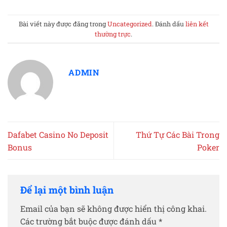
Bài viết này được đăng trong
Uncategorized
. Đánh dấu
liên kết
thường trực
.
ADMIN
Dafabet Casino No Deposit
Thứ Tự Các Bài Trong
Bonus
Poker
Để lại một bình luận
Email của bạn sẽ không được hiển thị công khai.
Các trường bắt buộc được đánh dấu
*