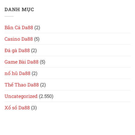
Quả
Chơi
Hũ
có
Nhất
Cực
Đổi
bình
DANH MỤC
Đã,
Thưởng
luận
Nhận
DA88
ở
Thưởng
–
Đá
Cực
Quay
Gà
Lớn
Thưởng
Thomo
Bắn Cá Da88
(2)
Săn
DA88
Jackpot
–
Cực
Nơi
Casino Da88
(5)
Khủng
Hội
Tụ
Các
Đá gà Da88
(2)
Trận
Đấu
Kịch
Game Bài Da88
(5)
Tính
Nhất
nổ hũ Da88
(2)
Thể Thao Da88
(2)
Uncategorized
(2.550)
Xổ số Da88
(3)