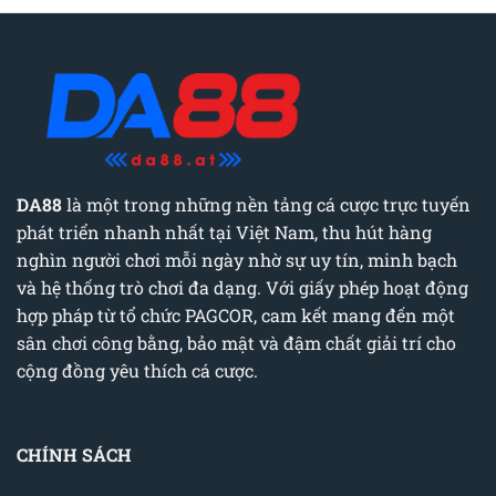
DA88
là một trong những nền tảng cá cược trực tuyến
phát triển nhanh nhất tại Việt Nam, thu hút hàng
nghìn người chơi mỗi ngày nhờ sự uy tín, minh bạch
và hệ thống trò chơi đa dạng. Với giấy phép hoạt động
hợp pháp từ tổ chức PAGCOR, cam kết mang đến một
sân chơi công bằng, bảo mật và đậm chất giải trí cho
cộng đồng yêu thích cá cược.
CHÍNH SÁCH