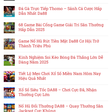
Tiết
Không
Lộ
có
Đá Gà Trực Tiếp Thomo – Sảnh Cá Cược Hấp
Cách
bình
Chơi
luận
Dẫn Nhất Da88
Game
ở
Bắn
Hướng
Không
Cá
Dẫn
có
68 Game Bài Cổng Game Giải Trí Săn Thưởng
Ăn
Chơi
bình
Tiền
Pokerogue
luận
Hấp Dẫn 2025
Thắng
Chi
ở
Lớn
Tiết
Đá
Không
Tại
Từ
Gà
có
Game Nổ Hũ Rút Tiền Mặt Da88 Cơ Hội Trở
Da88
A
Trực
bình
Đến
Tiếp
luận
Thành Triệu Phú
Z
Thomo
ở
Cho
–
68
Không
Newbie
Sảnh
Game
có
Kinh Nghiệm Soi Kèo Bóng Đá Thắng Lớn Dễ
Cá
Bài
bình
Cược
Cổng
luận
Dàng Năm 2025
Hấp
Game
ở
Dẫn
Giải
Game
Không
Nhất
Trí
Nổ
có
Tiết Lộ Mẹo Chơi Xổ Số Miền Nam Hôm Nay
Da88
Săn
Hũ
bình
Thưởng
Rút
luận
Hiệu Quả Nhất
Hấp
Tiền
ở
Dẫn
Mặt
Kinh
Không
2025
Da88
Nghiệm
có
Xổ Số Siêu Tốc DA88 – Chơi Cực Đã, Nhận
Cơ
Soi
bình
Hội
Kèo
luận
Thưởng Cực Lớn
Trở
Bóng
ở
Thành
Đá
Tiết
Không
Triệu
Thắng
Lộ
có
Nổ Hũ Đổi Thưởng DA88 – Quay Thưởng Săn
Phú
Lớn
Mẹo
bình
Dễ
Chơi
luận
Jackpot Cực Khủng