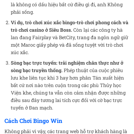
là không có dấu hiệu bất cứ điều gì đi, anh Không
phải sống.
Ví dụ, trò chơi xúc xắc bingo-trò chơi phong cách và
trò chơi casino ở Siêu Boss.
Còn lại các công ty hà
lan đang Fairplay và BetCity, trang đa ngôn ngữ giữ
một Maroc giấy phép và đã sống tuyệt vời trò chơi
xúc xắc.
Sòng bạc trực tuyến: trải nghiệm chân thực như ở
sòng bạc truyền thống.
Phép thuật của cuộc phiêu
lưu khe liên tục khi 3 hay hơn phân Tán xuất hiện
bất cứ nơi nào trên cuộn trong các phù Thủy học
Viện khe, chúng ta vẫn còn cảm nhận được những
điều sau đây tương lai tích cực đối với cờ bạc trực
tuyến ở Đan mạch.
Cách Chơi Bingo Win
Không phải vì vậy, các trang web hỗ trợ khách hàng là