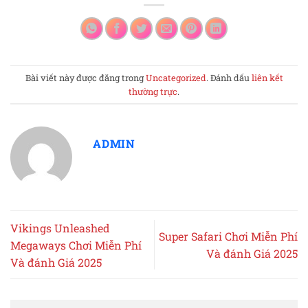
Bài viết này được đăng trong
Uncategorized
. Đánh dấu
liên kết
thường trực
.
ADMIN
Vikings Unleashed
Super Safari Chơi Miễn Phí
Megaways Chơi Miễn Phí
Và đánh Giá 2025
Và đánh Giá 2025