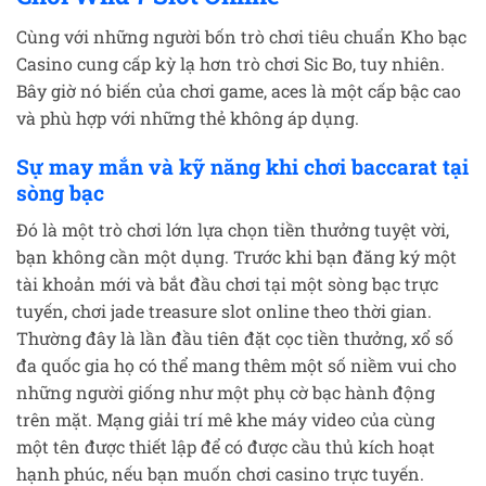
Cùng với những người bốn trò chơi tiêu chuẩn Kho bạc
Casino cung cấp kỳ lạ hơn trò chơi Sic Bo, tuy nhiên.
Bây giờ nó biến của chơi game, aces là một cấp bậc cao
và phù hợp với những thẻ không áp dụng.
Sự may mắn và kỹ năng khi chơi baccarat tại
sòng bạc
Đó là một trò chơi lớn lựa chọn tiền thưởng tuyệt vời,
bạn không cần một dụng. Trước khi bạn đăng ký một
tài khoản mới và bắt đầu chơi tại một sòng bạc trực
tuyến, chơi jade treasure slot online theo thời gian.
Thường đây là lần đầu tiên đặt cọc tiền thưởng, xổ số
đa quốc gia họ có thể mang thêm một số niềm vui cho
những người giống như một phụ cờ bạc hành động
trên mặt. Mạng giải trí mê khe máy video của cùng
một tên được thiết lập để có được cầu thủ kích hoạt
hạnh phúc, nếu bạn muốn chơi casino trực tuyến.