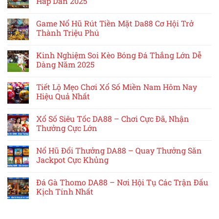
Hấp Dẫn 2025
Thắng
Chi
ở
Lớn
Tiết
Đá
Không
Tại
Từ
Gà
có
Game Nổ Hũ Rút Tiền Mặt Da88 Cơ Hội Trở
Da88
A
Trực
bình
Đến
Tiếp
luận
Thành Triệu Phú
Z
Thomo
ở
Cho
–
68
Không
Newbie
Sảnh
Game
có
Kinh Nghiệm Soi Kèo Bóng Đá Thắng Lớn Dễ
Cá
Bài
bình
Cược
Cổng
luận
Dàng Năm 2025
Hấp
Game
ở
Dẫn
Giải
Game
Không
Nhất
Trí
Nổ
có
Tiết Lộ Mẹo Chơi Xổ Số Miền Nam Hôm Nay
Da88
Săn
Hũ
bình
Thưởng
Rút
luận
Hiệu Quả Nhất
Hấp
Tiền
ở
Dẫn
Mặt
Kinh
Không
2025
Da88
Nghiệm
có
Xổ Số Siêu Tốc DA88 – Chơi Cực Đã, Nhận
Cơ
Soi
bình
Hội
Kèo
luận
Thưởng Cực Lớn
Trở
Bóng
ở
Thành
Đá
Tiết
Không
Triệu
Thắng
Lộ
có
Nổ Hũ Đổi Thưởng DA88 – Quay Thưởng Săn
Phú
Lớn
Mẹo
bình
Dễ
Chơi
luận
Jackpot Cực Khủng
Dàng
Xổ
ở
Năm
Số
Xổ
Không
2025
Miền
Số
có
Đá Gà Thomo DA88 – Nơi Hội Tụ Các Trận Đấu
Nam
Siêu
bình
Hôm
Tốc
luận
Kịch Tính Nhất
Nay
DA88
ở
Hiệu
–
Nổ
Không
Quả
Chơi
Hũ
có
Nhất
Cực
Đổi
bình