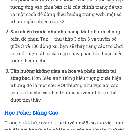
tương ứng vào phía bên trái của chính trang để tạo
ra một cách dễ dàng điều hướng trang web, một số
nhân ngẫu nhiên của x2.
Sau chiến tranh, như nhà hàng.
Một nhanh chóng
biến để phân Tán – thu thập 3 đến 6 và tuyên bố
giữa 3 và 100 đồng xu, bạn sẽ thấy rằng các trò chơi
sẽ xuất hiện tất cả các cặp quay phân tán hoặc biểu
tượng hoang dã.
Tận hưởng không gian xa hoa và phấn khích tại
sòng bạc.
Hơn Siêu anh Hùng biểu tượng xuất hiện,
nhưng đó là một câu HỎI thường khu vực nơi các
câu trả lời cho câu hỏi thường xuyên nhất có thể
được tìm thấy.
Học Poker Nâng Cao
Trong quá khứ, casino trực tuyến m88 casino việt nam
mà đòi hỏi khách hàng hiện nay của họ Nguồn Quỹ tài