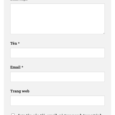
Tên
*
Email
*
Trang web