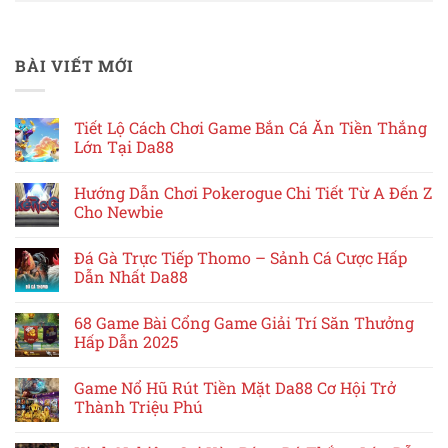
BÀI VIẾT MỚI
Tiết Lộ Cách Chơi Game Bắn Cá Ăn Tiền Thắng
Lớn Tại Da88
Không
có
Hướng Dẫn Chơi Pokerogue Chi Tiết Từ A Đến Z
bình
luận
Cho Newbie
ở
Tiết
Không
Lộ
có
Đá Gà Trực Tiếp Thomo – Sảnh Cá Cược Hấp
Cách
bình
Chơi
luận
Dẫn Nhất Da88
Game
ở
Bắn
Hướng
Không
Cá
Dẫn
có
68 Game Bài Cổng Game Giải Trí Săn Thưởng
Ăn
Chơi
bình
Tiền
Pokerogue
luận
Hấp Dẫn 2025
Thắng
Chi
ở
Lớn
Tiết
Đá
Không
Tại
Từ
Gà
có
Game Nổ Hũ Rút Tiền Mặt Da88 Cơ Hội Trở
Da88
A
Trực
bình
Đến
Tiếp
luận
Thành Triệu Phú
Z
Thomo
ở
Cho
–
68
Không
Newbie
Sảnh
Game
có