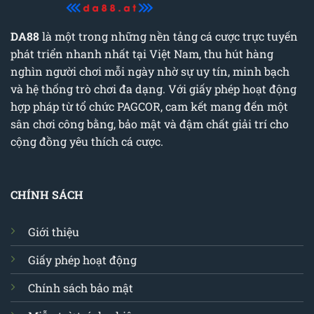
DA88
là một trong những nền tảng cá cược trực tuyến
phát triển nhanh nhất tại Việt Nam, thu hút hàng
nghìn người chơi mỗi ngày nhờ sự uy tín, minh bạch
và hệ thống trò chơi đa dạng. Với giấy phép hoạt động
hợp pháp từ tổ chức PAGCOR, cam kết mang đến một
sân chơi công bằng, bảo mật và đậm chất giải trí cho
cộng đồng yêu thích cá cược.
CHÍNH SÁCH
Giới thiệu
Giấy phép hoạt động
Chính sách bảo mật