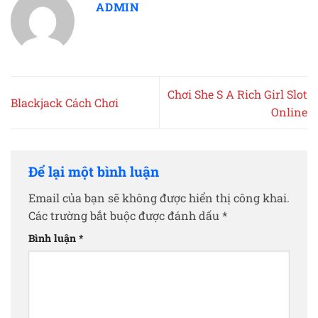
ADMIN
Chơi She S A Rich Girl Slot
Blackjack Cách Chơi
Online
Để lại một bình luận
Email của bạn sẽ không được hiển thị công khai.
Các trường bắt buộc được đánh dấu
*
Bình luận
*