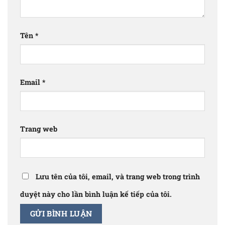
Tên
*
Email
*
Trang web
Lưu tên của tôi, email, và trang web trong trình
duyệt này cho lần bình luận kế tiếp của tôi.