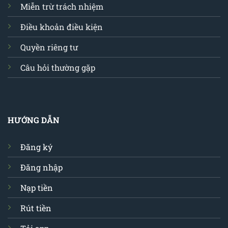
Miễn trừ trách nhiệm
Điều khoản điều kiện
Quyền riêng tư
Câu hỏi thường gặp
HƯỚNG DẪN
Đăng ký
Đăng nhập
Nạp tiền
Rút tiền