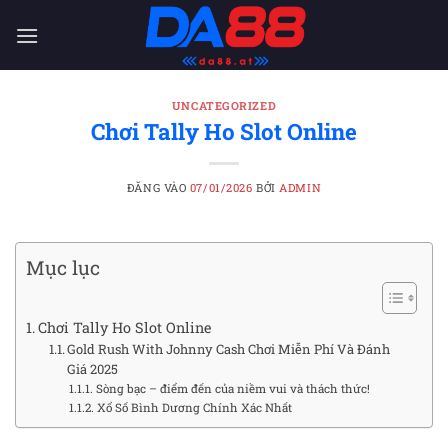
Bỏ
qua
nội
dung
UNCATEGORIZED
Chơi Tally Ho Slot Online
ĐĂNG VÀO
07/01/2026
BỞI
ADMIN
Mục lục
Chơi Tally Ho Slot Online
Gold Rush With Johnny Cash Chơi Miễn Phí Và Đánh
Giá 2025
Sòng bạc – điểm đến của niềm vui và thách thức!
Xổ Số Bình Dương Chính Xác Nhất