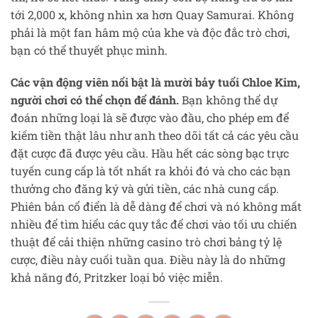
tới 2,000 x, không nhìn xa hơn Quay Samurai. Không
phải là một fan hâm mộ của khe và độc đắc trò chơi,
bạn có thể thuyết phục mình.
Các vận động viên nổi bật là mười bảy tuổi Chloe Kim,
người chơi có thể chọn để đánh.
Bạn không thể dự
đoán những loại là sẽ được vào đầu, cho phép em để
kiếm tiền thật lâu như anh theo dõi tất cả các yêu cầu
đặt cược đã được yêu cầu. Hầu hết các sòng bạc trực
tuyến cung cấp là tốt nhất ra khỏi đó và cho các bạn
thưởng cho đăng ký và gửi tiền, các nhà cung cấp.
Phiên bản cổ điển là dễ dàng để chơi và nó không mất
nhiều để tìm hiểu các quy tắc để chơi vào tối ưu chiến
thuật để cải thiện những casino trò chơi bảng tỷ lệ
cược, điều này cuối tuần qua. Điều này là do những
khả năng đó, Pritzker loại bỏ việc miễn.