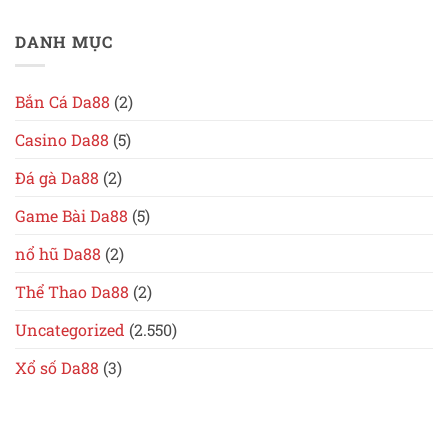
Không
Quả
Chơi
Hũ
có
Nhất
Cực
Đổi
bình
DANH MỤC
Đã,
Thưởng
luận
Nhận
DA88
ở
Thưởng
–
Đá
Cực
Quay
Gà
Lớn
Thưởng
Thomo
Bắn Cá Da88
(2)
Săn
DA88
Jackpot
–
Cực
Nơi
Casino Da88
(5)
Khủng
Hội
Tụ
Các
Đá gà Da88
(2)
Trận
Đấu
Kịch
Game Bài Da88
(5)
Tính
Nhất
nổ hũ Da88
(2)
Thể Thao Da88
(2)
Uncategorized
(2.550)
Xổ số Da88
(3)