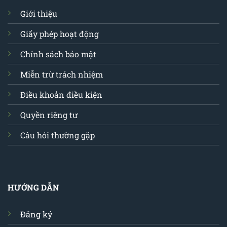
Giới thiệu
Giấy phép hoạt động
Chính sách bảo mật
Miễn trừ trách nhiệm
Điều khoản điều kiện
Quyền riêng tư
Câu hỏi thường gặp
HƯỚNG DẪN
Đăng ký