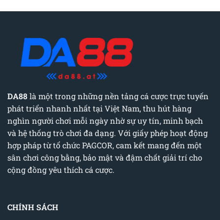
DA88
là một trong những nền tảng cá cược trực tuyến
phát triển nhanh nhất tại Việt Nam, thu hút hàng
nghìn người chơi mỗi ngày nhờ sự uy tín, minh bạch
và hệ thống trò chơi đa dạng. Với giấy phép hoạt động
hợp pháp từ tổ chức PAGCOR, cam kết mang đến một
sân chơi công bằng, bảo mật và đậm chất giải trí cho
cộng đồng yêu thích cá cược.
CHÍNH SÁCH