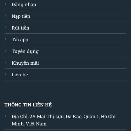
Đăng nhập
Nạp tiền
Rút tiền
Tải app
Tuyển dụng
Khuyến mãi
Liên hệ
THÔNG TIN LIÊN HỆ
Địa Chỉ: 2A Mai Thị Lựu, Đa Kao, Quận 1, Hồ Chí
Minh, Việt Nam