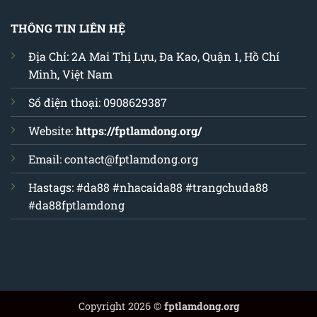
THÔNG TIN LIÊN HỆ
Địa Chỉ: 2A Mai Thị Lựu, Đa Kao, Quận 1, Hồ Chí
Minh, Việt Nam
Số điện thoại: 0908629387
Website:
https://fptlamdong.org/
Email:
contact@fptlamdong.org
Hastags: #da88 #nhacaida88 #trangchuda88
#da88fptlamdong
Copyright 2026 ©
fptlamdong.org