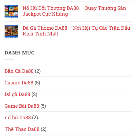
Không
Triệu
Thắng
Lộ
có
Nổ Hũ Đổi Thưởng DA88 – Quay Thưởng Săn
Phú
Lớn
Mẹo
bình
Dễ
Chơi
luận
Jackpot Cực Khủng
Dàng
Xổ
ở
Năm
Số
Xổ
Không
2025
Miền
Số
có
Đá Gà Thomo DA88 – Nơi Hội Tụ Các Trận Đấu
Nam
Siêu
bình
Hôm
Tốc
luận
Kịch Tính Nhất
Nay
DA88
ở
Hiệu
–
Nổ
Không
Quả
Chơi
Hũ
có
Nhất
Cực
Đổi
bình
DANH MỤC
Đã,
Thưởng
luận
Nhận
DA88
ở
Thưởng
–
Đá
Cực
Quay
Gà
Lớn
Thưởng
Thomo
Bắn Cá Da88
(2)
Săn
DA88
Jackpot
–
Cực
Nơi
Casino Da88
(5)
Khủng
Hội
Tụ
Các
Đá gà Da88
(2)
Trận
Đấu
Kịch
Game Bài Da88
(5)
Tính
Nhất
nổ hũ Da88
(2)
Thể Thao Da88
(2)