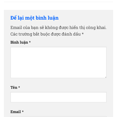
Để lại một bình luận
Email của bạn sẽ không được hiển thị công khai.
Các trường bắt buộc được đánh dấu
*
Bình luận
*
Tên
*
Email
*