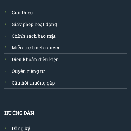
Giới thiệu
Giấy phép hoạt động
Chính sách bảo mật
Miễn trừ trách nhiệm
Điều khoản điều kiện
Quyền riêng tư
Câu hỏi thường gặp
HƯỚNG DẪN
Đăng ký