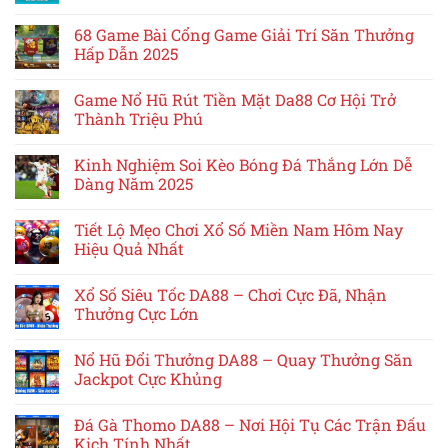
Bắn
Hướng
Không
Cá
Dẫn
có
68 Game Bài Cổng Game Giải Trí Săn Thưởng
Ăn
Chơi
bình
Tiền
Pokerogue
luận
Hấp Dẫn 2025
Thắng
Chi
ở
Lớn
Tiết
Đá
Không
Tại
Từ
Gà
có
Game Nổ Hũ Rút Tiền Mặt Da88 Cơ Hội Trở
Da88
A
Trực
bình
Đến
Tiếp
luận
Thành Triệu Phú
Z
Thomo
ở
Cho
–
68
Không
Newbie
Sảnh
Game
có
Kinh Nghiệm Soi Kèo Bóng Đá Thắng Lớn Dễ
Cá
Bài
bình
Cược
Cổng
luận
Dàng Năm 2025
Hấp
Game
ở
Dẫn
Giải
Game
Không
Nhất
Trí
Nổ
có
Tiết Lộ Mẹo Chơi Xổ Số Miền Nam Hôm Nay
Da88
Săn
Hũ
bình
Thưởng
Rút
luận
Hiệu Quả Nhất
Hấp
Tiền
ở
Dẫn
Mặt
Kinh
Không
2025
Da88
Nghiệm
có
Xổ Số Siêu Tốc DA88 – Chơi Cực Đã, Nhận
Cơ
Soi
bình
Hội
Kèo
luận
Thưởng Cực Lớn
Trở
Bóng
ở
Thành
Đá
Tiết
Không
Triệu
Thắng
Lộ
có
Nổ Hũ Đổi Thưởng DA88 – Quay Thưởng Săn
Phú
Lớn
Mẹo
bình
Dễ
Chơi
luận
Jackpot Cực Khủng
Dàng
Xổ
ở
Năm
Số
Xổ
Không
2025
Miền
Số
có
Đá Gà Thomo DA88 – Nơi Hội Tụ Các Trận Đấu
Nam
Siêu
bình
Hôm
Tốc
luận
Kịch Tính Nhất