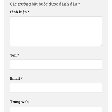
Các trường bắt buộc được đánh dấu
*
Bình luận
*
Tên
*
Email
*
Trang web