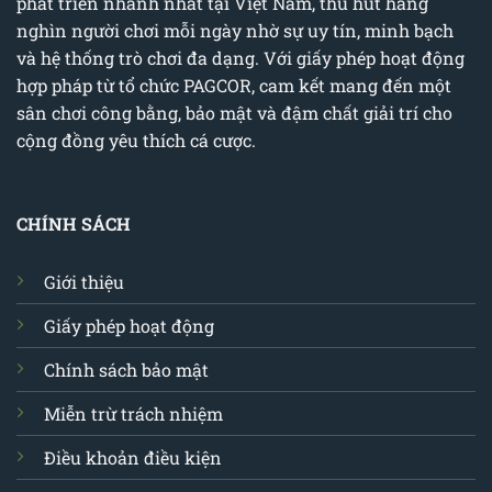
phát triển nhanh nhất tại Việt Nam, thu hút hàng
nghìn người chơi mỗi ngày nhờ sự uy tín, minh bạch
và hệ thống trò chơi đa dạng. Với giấy phép hoạt động
hợp pháp từ tổ chức PAGCOR, cam kết mang đến một
sân chơi công bằng, bảo mật và đậm chất giải trí cho
cộng đồng yêu thích cá cược.
CHÍNH SÁCH
Giới thiệu
Giấy phép hoạt động
Chính sách bảo mật
Miễn trừ trách nhiệm
Điều khoản điều kiện