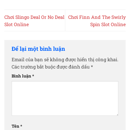
Chơi Slingo Deal Or No Deal
Chơi Finn And The Swirly
Slot Online
Spin Slot Online
Để lại một bình luận
Email của bạn sẽ không được hiển thị công khai.
Các trường bắt buộc được đánh dấu
*
Bình luận
*
Tên
*