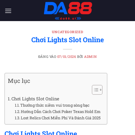
Bỏ
qua
nội
dung
UNCATEGORIZED
Chơi Lights Slot Online
ĐĂNG VÀO
07/01/2026
BỞI
ADMIN
Mục lục
Chơi Lights Slot Online
Thưởng thức niềm vui trong sòng bạc
Hướng Dẫn Cách Chơi Poker Texas Hold Em
Lost Relics Chơi Miễn Phí Và Đánh Giá 2025
Chơi Lights Slot Online