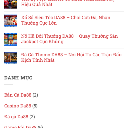
Thưởng
Rút
luận
Hiệu Quả Nhất
Hấp
Tiền
ở
Dẫn
Mặt
Kinh
Không
2025
Da88
Nghiệm
có
Xổ Số Siêu Tốc DA88 – Chơi Cực Đã, Nhận
Cơ
Soi
bình
Hội
Kèo
luận
Thưởng Cực Lớn
Trở
Bóng
ở
Thành
Đá
Tiết
Không
Triệu
Thắng
Lộ
có
Nổ Hũ Đổi Thưởng DA88 – Quay Thưởng Săn
Phú
Lớn
Mẹo
bình
Dễ
Chơi
luận
Jackpot Cực Khủng
Dàng
Xổ
ở
Năm
Số
Xổ
Không
2025
Miền
Số
có
Đá Gà Thomo DA88 – Nơi Hội Tụ Các Trận Đấu
Nam
Siêu
bình
Hôm
Tốc
luận
Kịch Tính Nhất
Nay
DA88
ở
Hiệu
–
Nổ
Không
Quả
Chơi
Hũ
có
Nhất
Cực
Đổi
bình
DANH MỤC
Đã,
Thưởng
luận
Nhận
DA88
ở
Thưởng
–
Đá
Cực
Quay
Gà
Lớn
Thưởng
Thomo
Bắn Cá Da88
(2)
Săn
DA88
Jackpot
–
Cực
Nơi
Casino Da88
(5)
Khủng
Hội
Tụ
Các
Đá gà Da88
(2)
Trận
Đấu
Kịch
Game Bài Da88
(5)