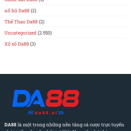
Tính
Nhất
nổ hũ Da88
(2)
Thể Thao Da88
(2)
Uncategorized
(2.550)
Xổ số Da88
(3)
DA88
là một trong những nền tảng cá cược trực tuyến