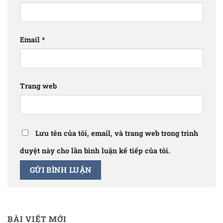
Email
*
Trang web
Lưu tên của tôi, email, và trang web trong trình
duyệt này cho lần bình luận kế tiếp của tôi.
BÀI VIẾT MỚI