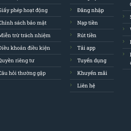
Giấy phép hoạt động
Đăng nhập
Chính sách bảo mật
Nạp tiền
Miễn trừ trách nhiệm
Rút tiền
Điều khoản điều kiện
Tải app
Quyền riêng tư
Tuyển dụng
Câu hỏi thường gặp
Khuyến mãi
Liên hệ