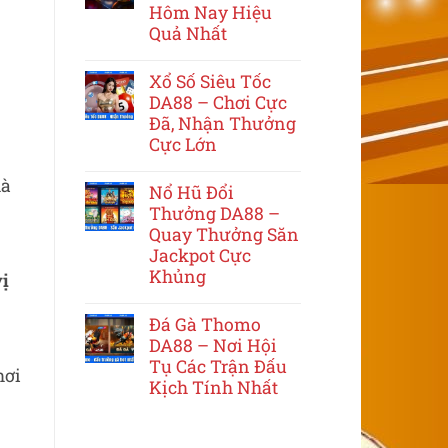
ở
Cơ
Hôm Nay Hiệu
Kinh
Hội
Nghiệm
Trở
Quả Nhất
Soi
Thành
Kèo
Không
Triệu
Bóng
có
Phú
Xổ Số Siêu Tốc
Đá
bình
Thắng
luận
DA88 – Chơi Cực
ở
Lớn
Đã, Nhận Thưởng
Tiết
Dễ
Lộ
Dàng
Cực Lớn
Mẹo
Năm
Chơi
Không
2025
Xổ
có
hà
Nổ Hũ Đổi
Số
bình
Miền
luận
Thưởng DA88 –
ở
Nam
Quay Thưởng Săn
Xổ
Hôm
Số
Nay
Jackpot Cực
Siêu
Hiệu
Khủng
vị
Tốc
Quả
DA88
Nhất
Không
–
có
Chơi
Đá Gà Thomo
bình
Cực
luận
DA88 – Nơi Hội
Đã,
ở
Nhận
Tụ Các Trận Đấu
Nổ
hơi
Thưởng
Hũ
Kịch Tính Nhất
Cực
Đổi
Lớn
Thưởng
Không
DA88
có
–
bình