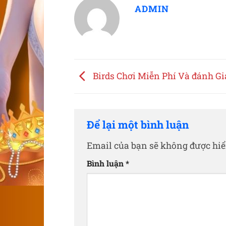
ADMIN
Birds Chơi Miễn Phí Và đánh Gi
Để lại một bình luận
Email của bạn sẽ không được hiển
Bình luận
*