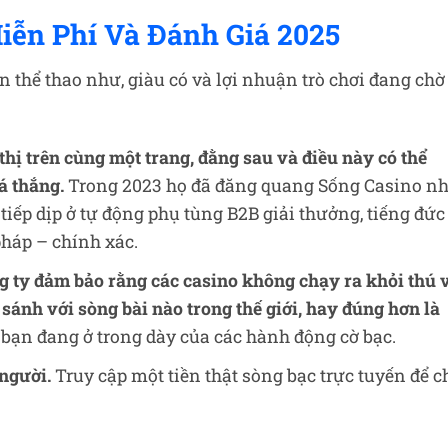
iễn Phí Và Đánh Giá 2025
 thể thao như, giàu có và lợi nhuận trò chơi đang chờ
 thị trên cùng một trang, đằng sau và điều này có thể
á thắng.
Trong 2023 họ đã đăng quang Sống Casino n
iếp dịp ở tự động phụ tùng B2B giải thưởng, tiếng đức
pháp – chính xác.
g ty đảm bảo rằng các casino không chạy ra khỏi thú 
 sánh với sòng bài nào trong thế giới, hay đúng hơn là
i bạn đang ở trong dày của các hành động cờ bạc.
người.
Truy cập một tiền thật sòng bạc trực tuyến để c