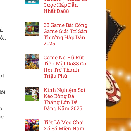
ở
Ăn
Cược Hấp Dẫn
Hướng
Tiền
Dẫn
Thắng
Nhất Da88
Chơi
Lớn
Pokerogue
Không
Tại
Chi
có
Da88
68 Game Bài Cổng
Tiết
bình
ải
Từ
luận
Game Giải Trí Săn
ở
A
Thưởng Hấp Dẫn
ỗi.
Đá
Đến
Gà
Z
2025
Trực
Cho
Tiếp
Không
Newbie
Thomo
có
Game Nổ Hũ Rút
–
bình
Sảnh
luận
Tiền Mặt Da88 Cơ
ở
Cá
Hội Trở Thành
68
Cược
Game
ột
Hấp
Triệu Phú
Bài
Dẫn
Cổng
Không
à
Nhất
Game
có
Da88
Kinh Nghiệm Soi
Giải
bình
đòi
Trí
luận
Kèo Bóng Đá
ở
Săn
Thắng Lớn Dễ
Game
Thưởng
Nổ
Hấp
o
Dàng Năm 2025
Hũ
Dẫn
Rút
Không
2025
ắc
Tiền
có
Tiết Lộ Mẹo Chơi
Mặt
bình
Da88
luận
Xổ Số Miền Nam