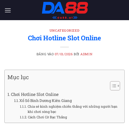
Bỏ
qua
nội
dung
UNCATEGORIZED
Chơi Hotline Slot Online
ĐĂNG VÀO
07/01/2026
BỞI
ADMIN
Mục lục
Chơi Hotline Slot Online
Xổ Số Bình Dương Kiên Giang
Chia sẻ kinh nghiệm chiến thắng với những người bạn
khi chơi sòng bạc
Cách Chơi Cờ Bạc Thắng