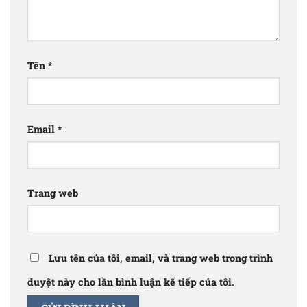
Tên
*
Email
*
Trang web
Lưu tên của tôi, email, và trang web trong trình
duyệt này cho lần bình luận kế tiếp của tôi.