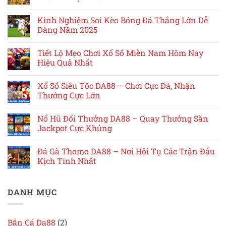
Z
Thomo
ở
Cho
–
68
Không
Newbie
Sảnh
Game
có
Kinh Nghiệm Soi Kèo Bóng Đá Thắng Lớn Dễ
Cá
Bài
bình
Cược
Cổng
luận
Dàng Năm 2025
Hấp
Game
ở
Dẫn
Giải
Game
Không
Nhất
Trí
Nổ
có
Tiết Lộ Mẹo Chơi Xổ Số Miền Nam Hôm Nay
Da88
Săn
Hũ
bình
Thưởng
Rút
luận
Hiệu Quả Nhất
Hấp
Tiền
ở
Dẫn
Mặt
Kinh
Không
2025
Da88
Nghiệm
có
Xổ Số Siêu Tốc DA88 – Chơi Cực Đã, Nhận
Cơ
Soi
bình
Hội
Kèo
luận
Thưởng Cực Lớn
Trở
Bóng
ở
Thành
Đá
Tiết
Không
Triệu
Thắng
Lộ
có
Nổ Hũ Đổi Thưởng DA88 – Quay Thưởng Săn
Phú
Lớn
Mẹo
bình
Dễ
Chơi
luận
Jackpot Cực Khủng
Dàng
Xổ
ở
Năm
Số
Xổ
Không
2025
Miền
Số
có
Đá Gà Thomo DA88 – Nơi Hội Tụ Các Trận Đấu
Nam
Siêu
bình
Hôm
Tốc
luận
Kịch Tính Nhất
Nay
DA88
ở
Hiệu
–
Nổ
Không
Quả
Chơi
Hũ
có
Nhất
Cực
Đổi
bình
DANH MỤC
Đã,
Thưởng
luận
Nhận
DA88
ở
Thưởng
–
Đá
Cực
Quay
Gà
Lớn
Thưởng
Thomo
Bắn Cá Da88
(2)
Săn
DA88