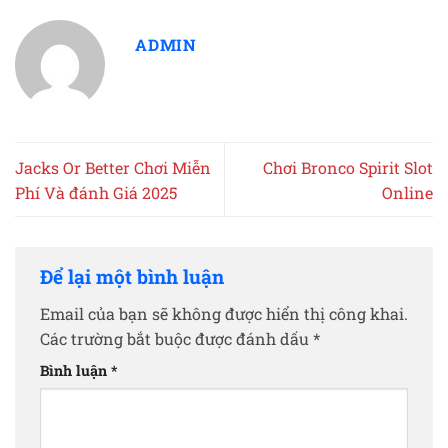
ADMIN
Jacks Or Better Chơi Miễn
Chơi Bronco Spirit Slot
Phí Và đánh Giá 2025
Online
Để lại một bình luận
Email của bạn sẽ không được hiển thị công khai.
Các trường bắt buộc được đánh dấu
*
Bình luận
*